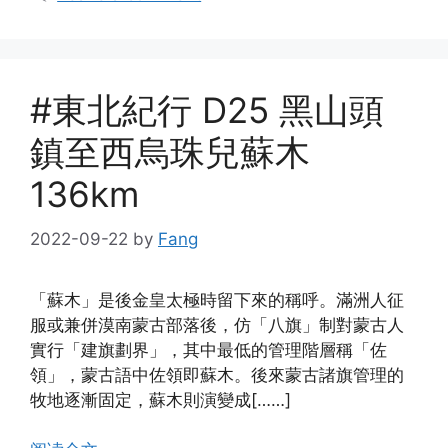
#東北紀行 D25 黑山頭
鎮至西烏珠兒蘇木
136km
2022-09-22
by
Fang
「蘇木」是後金皇太極時留下來的稱呼。滿洲人征
服或兼併漠南蒙古部落後，仿「八旗」制對蒙古人
實行「建旗劃界」，其中最低的管理階層稱「佐
領」，蒙古語中佐領即蘇木。後來蒙古諸旗管理的
牧地逐漸固定，蘇木則演變成[……]