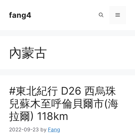
Skip
to
fang4
Menu
content
內蒙古
#東北紀行 D26 西烏珠
兒蘇木至呼倫貝爾市(海
拉爾) 118km
2022-09-23
by
Fang