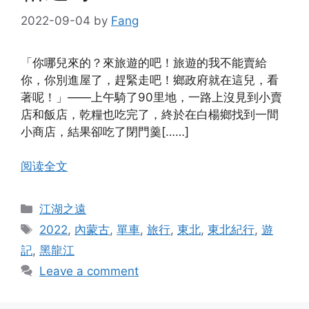
2022-09-04
by
Fang
「你哪兒來的？來旅遊的吧！旅遊的我不能賣給
你，你別進屋了，趕緊走吧！鄉政府就在這兒，看
著呢！」——上午騎了90里地，一路上沒見到小賣
店和飯店，乾糧也吃完了，終於在白楊鄉找到一間
小商店，結果卻吃了閉門羹[……]
阅读全文
Categories
江湖之遠
Tags
2022
,
內蒙古
,
單車
,
旅行
,
東北
,
東北紀行
,
遊
記
,
黑龍江
Leave a comment