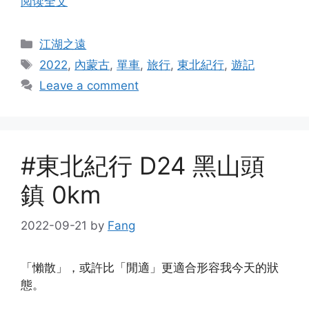
阅读全文
Categories
江湖之遠
Tags
2022
,
內蒙古
,
單車
,
旅行
,
東北紀行
,
遊記
Leave a comment
#東北紀行 D24 黑山頭
鎮 0km
2022-09-21
by
Fang
「懶散」，或許比「閒適」更適合形容我今天的狀
態。