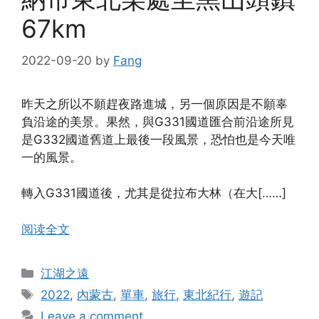
67km
2022-09-20
by
Fang
昨天之所以不願趕夜路進城，另一個原因是不願辜
負沿途的美景。果然，與G331國道匯合前沿途所見
是G332國道舊道上最後一段風景，恐怕也是今天唯
一的風景。
轉入G331國道後，尤其是從拉布大林（在大[……]
阅读全文
Categories
江湖之遠
Tags
2022
,
內蒙古
,
單車
,
旅行
,
東北紀行
,
遊記
Leave a comment