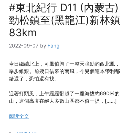
#東北紀行 D11 (內蒙古)
勁松鎮至(黑龍江)新林鎮
83km
2022-09-07
by
Fang
今日繼續北上，可風伯興了一整天強勁的西北風，
舉步維艱。前幾日借來的南風，今兒個連本帶利都
給還了，恐怕還有找。
迎著打頭風，上午緩緩翻越了一座海拔約690米的
山，這個高度在絕大多數山區都不值一提，[……]
阅读全文