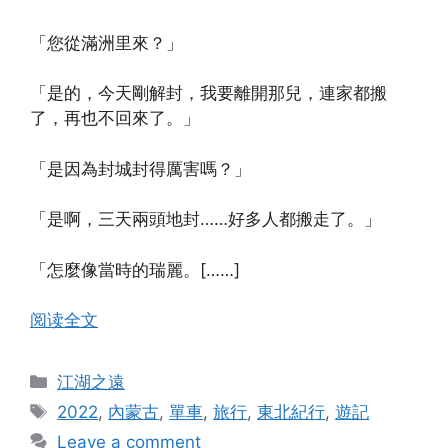
「您從滿洲里來？」
「是的，今天剛解封，我要離開那兒，連家都搬
了，再也不回來了。」
「是因為封城封得厲害嗎？」
「是啊，三天兩頭地封……好多人都搬走了。」
「怎麼像當時的瑞麗。[……]
阅读全文
Categories
江湖之遠
Tags
2022
,
內蒙古
,
單車
,
旅行
,
東北紀行
,
遊記
Leave a comment