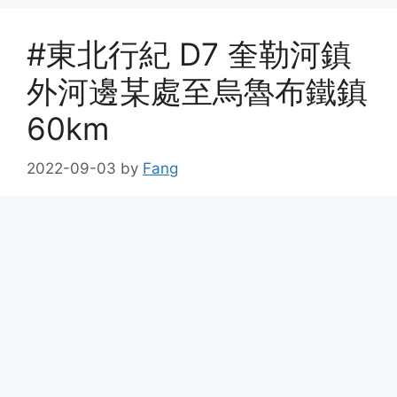
#東北行紀 D7 奎勒河鎮
外河邊某處至烏魯布鐵鎮
60km
2022-09-03
by
Fang
露營的生活就是早睡早起，因為無所事事。昨晚八
點多就睡了，凌晨兩點多醒了一次，三點多醒了一
次，四點多被一陣「快閃」的雨吵醒，然後就起來
看日出了。總體而言，昨晚睡得挺香。
日出沒見著，但見到無比炫目[……]
阅读全文