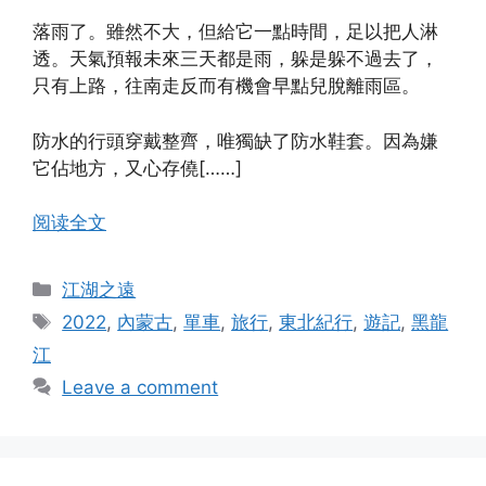
落雨了。雖然不大，但給它一點時間，足以把人淋
透。天氣預報未來三天都是雨，躲是躲不過去了，
只有上路，往南走反而有機會早點兒脫離雨區。
防水的行頭穿戴整齊，唯獨缺了防水鞋套。因為嫌
它佔地方，又心存僥[……]
阅读全文
Categories
江湖之遠
Tags
2022
,
內蒙古
,
單車
,
旅行
,
東北紀行
,
遊記
,
黑龍
江
Leave a comment