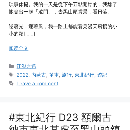
瑣事休提。我的一天是從下午五點開始的，我離了
旅舍出一趟「遠門」，去黑山頭賞景，看日落。
逆著光，迎著風，我一路上都能看見漫天飛揚的小
小的顆[……]
阅读全文
Categories
江湖之遠
Tags
2022
,
內蒙古
,
單車
,
旅行
,
東北紀行
,
遊記
Leave a comment
#東北紀行 D23 額爾古
納市東北某處至黑山頭鎮