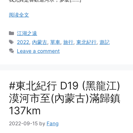
阅读全文
Categories
江湖之遠
Tags
2022
,
內蒙古
,
單車
,
旅行
,
東北紀行
,
遊記
Leave a comment
#東北紀行 D19 (黑龍江)
漠河市至(內蒙古)滿歸鎮
137km
2022-09-15
by
Fang