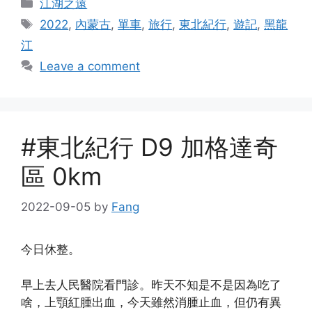
Categories
江湖之遠
Tags
2022
,
內蒙古
,
單車
,
旅行
,
東北紀行
,
遊記
,
黑龍
江
Leave a comment
#東北紀行 D9 加格達奇
區 0km
2022-09-05
by
Fang
今日休整。
早上去人民醫院看門診。昨天不知是不是因為吃了
啥，上顎紅腫出血，今天雖然消腫止血，但仍有異