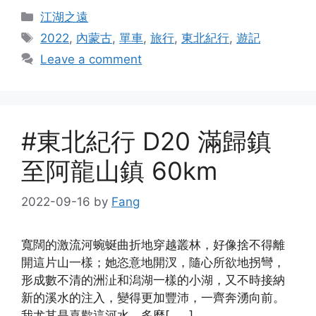
Categories
江湖之遠
Tags
2022
,
內蒙古
,
單車
,
旅行
,
東北紀行
,
遊記
Leave a comment
#東北紀行 D20 滿歸鎮
至阿龍山鎮 60km
2022-09-16
by
Fang
寬闊的激流河蜿蜒曲折地穿越叢林，好像捨不得離
開這片山一樣；她恣意地開汊，隨心所欲地拐彎，
形成數不清的洲沚和潟湖一樣的小湖，又不時接納
新的溪水的注入，變得更加豐沛，一齊奔湧向前。
我尤其是喜歡這河水，多麼[……]