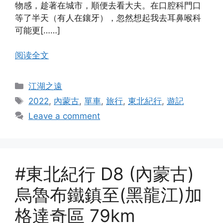
物感，趁著在城市，順便去看大夫。在口腔科門口
等了半天（有人在鑲牙），忽然想起我去耳鼻喉科
可能更[……]
阅读全文
Categories
江湖之遠
Tags
2022
,
內蒙古
,
單車
,
旅行
,
東北紀行
,
遊記
Leave a comment
#東北紀行 D8 (內蒙古)
烏魯布鐵鎮至(黑龍江)加
格達奇區 79km