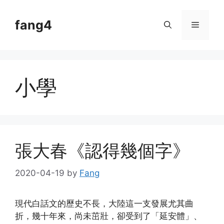
Skip
to
fang4
Menu
content
小學
張大春《認得幾個字》
2020-04-19
by
Fang
現代白話文的歷史不長，大陸這一支發展尤其曲
折，幾十年來，尚未茁壯，卻受到了「延安體」、