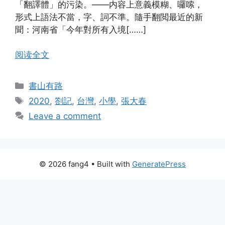
「翻譯體」的污染。——内容上意義模糊、囉嗦，
形式上語法不當，字、詞不準。隨手翻閲最近的新
聞：河南省「今年對所有入境[……]
阅读全文
Categories
書山有路
Tags
2020
,
劄記
,
台灣
,
小學
,
張大春
Leave a comment
© 2026 fang4
• Built with
GeneratePress