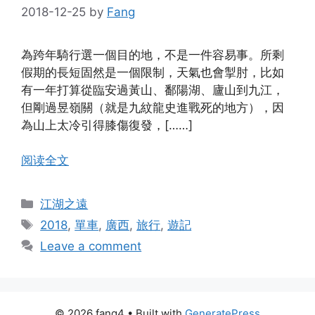
2018-12-25
by
Fang
為跨年騎行選一個目的地，不是一件容易事。所剩
假期的長短固然是一個限制，天氣也會掣肘，比如
有一年打算從臨安過黃山、鄱陽湖、廬山到九江，
但剛過昱嶺關（就是九紋龍史進戰死的地方），因
為山上太冷引得膝傷復發，[……]
阅读全文
Categories
江湖之遠
Tags
2018
,
單車
,
廣西
,
旅行
,
遊記
Leave a comment
© 2026 fang4
• Built with
GeneratePress