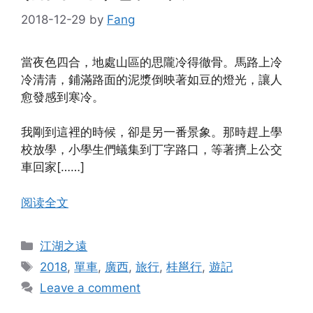
2018-12-29
by
Fang
當夜色四合，地處山區的思隴冷得徹骨。馬路上冷
冷清清，鋪滿路面的泥漿倒映著如豆的燈光，讓人
愈發感到寒冷。
我剛到這裡的時候，卻是另一番景象。那時趕上學
校放學，小學生們蟻集到丁字路口，等著擠上公交
車回家[……]
阅读全文
Categories
江湖之遠
Tags
2018
,
單車
,
廣西
,
旅行
,
桂邕行
,
遊記
Leave a comment