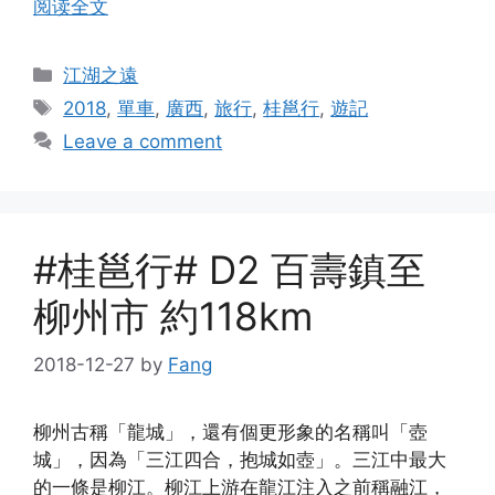
阅读全文
Categories
江湖之遠
Tags
2018
,
單車
,
廣西
,
旅行
,
桂邕行
,
遊記
Leave a comment
#桂邕行# D2 百壽鎮至
柳州市 約118km
2018-12-27
by
Fang
柳州古稱「龍城」，還有個更形象的名稱叫「壺
城」，因為「三江四合，抱城如壺」。三江中最大
的一條是柳江。柳江上游在龍江注入之前稱融江，