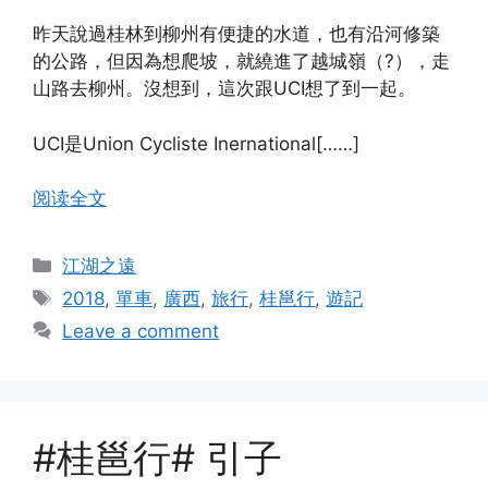
昨天說過桂林到柳州有便捷的水道，也有沿河修築
的公路，但因為想爬坡，就繞進了越城嶺（?），走
山路去柳州。沒想到，這次跟UCI想了到一起。
UCI是Union Cycliste Inernational[……]
阅读全文
Categories
江湖之遠
Tags
2018
,
單車
,
廣西
,
旅行
,
桂邕行
,
遊記
Leave a comment
#桂邕行# 引子