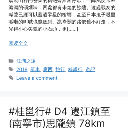
震動山谷的密集的槍砲聲漸漸停歇，一陣風便帶來
濃濃的硝煙味，四處都有未熄的餘燼。遠處戰友的
喊聲已經可以蓋過零星的槍響，甚至日本鬼子嘰里
呱啦的叫喊也能聽到。崑崙關的路依舊不好走，不
光得小心尖銳的小石頭，更[……]
阅读全文
Categories
江湖之遠
Tags
2018
,
單車
,
廣西
,
旅行
,
桂邕行
,
遊記
Leave a comment
#桂邕行# D4 遷江鎮至
(南寧市)思隴鎮 78km