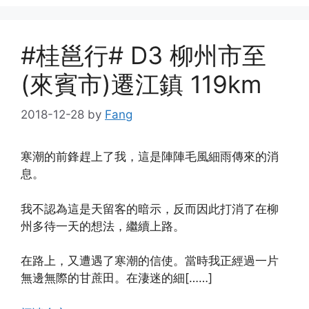
#桂邕行# D3 柳州市至
(來賓市)遷江鎮 119km
2018-12-28
by
Fang
寒潮的前鋒趕上了我，這是陣陣毛風細雨傳來的消
息。
我不認為這是天留客的暗示，反而因此打消了在柳
州多待一天的想法，繼續上路。
在路上，又遭遇了寒潮的信使。當時我正經過一片
無邊無際的甘蔗田。在淒迷的細[……]