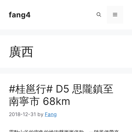
Skip
to
fang4
Menu
content
廣西
#桂邕行# D5 思隴鎮至
南寧市 68km
2018-12-31
by
Fang