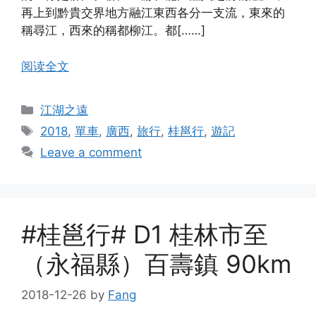
再上到黔貴交界地方融江東西各分一支流，東來的
稱尋江，西來的稱都柳江。都[……]
阅读全文
Categories
江湖之遠
Tags
2018
,
單車
,
廣西
,
旅行
,
桂邕行
,
遊記
Leave a comment
#桂邕行# D1 桂林市至
（永福縣）百壽鎮 90km
2018-12-26
by
Fang