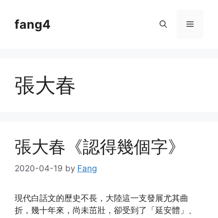
Skip
to
fang4
Menu
content
張大春
張大春《認得幾個字》
2020-04-19
by
Fang
現代白話文的歷史不長，大陸這一支發展尤其曲
折，幾十年來，尚未茁壯，卻受到了「延安體」、