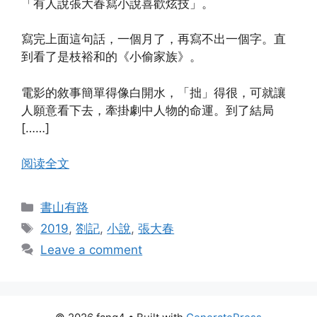
「有人說張大春寫小說喜歡炫技」。
寫完上面這句話，一個月了，再寫不出一個字。直
到看了是枝裕和的《小偷家族》。
電影的敘事簡單得像白開水，「拙」得很，可就讓
人願意看下去，牽掛劇中人物的命運。到了結局
[……]
阅读全文
Categories
書山有路
Tags
2019
,
劄記
,
小說
,
張大春
Leave a comment