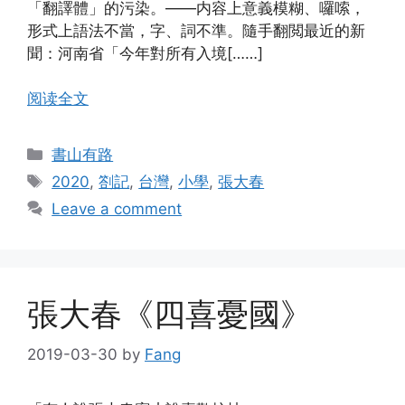
「翻譯體」的污染。——内容上意義模糊、囉嗦，
形式上語法不當，字、詞不準。隨手翻閲最近的新
聞：河南省「今年對所有入境[……]
阅读全文
Categories
書山有路
Tags
2020
,
劄記
,
台灣
,
小學
,
張大春
Leave a comment
張大春《四喜憂國》
2019-03-30
by
Fang