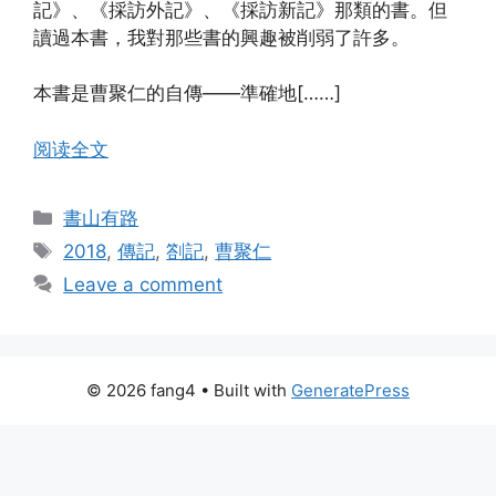
記》、《採訪外記》、《採訪新記》那類的書。但
讀過本書，我對那些書的興趣被削弱了許多。
本書是曹聚仁的自傳——準確地[……]
阅读全文
Categories
書山有路
Tags
2018
,
傳記
,
劄記
,
曹聚仁
Leave a comment
© 2026 fang4
• Built with
GeneratePress