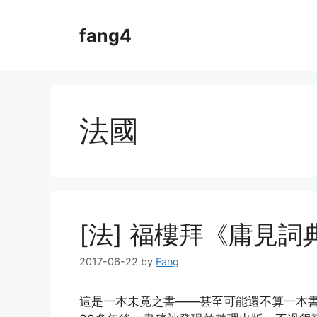
Skip
to
fang4
content
法國
[法] 福樓拜《庸見詞
2017-06-22
by
Fang
這是一本未竟之書——甚至可能還不算一本書。在福樓拜