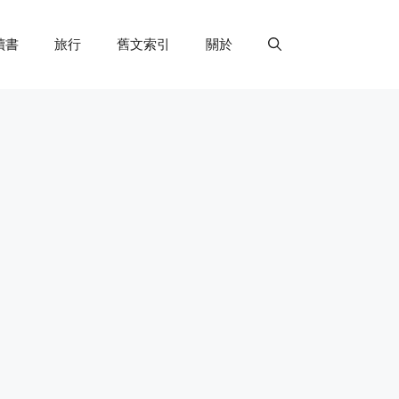
讀書
旅行
舊文索引
關於