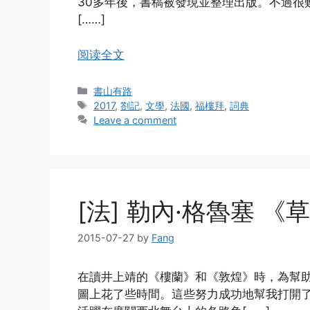
30多年後，書稿被發現並整理出版。不過很
[……]
阅读全文
Categories
書山有路
Tags
2017
,
劄記
,
文學
,
法國
,
福樓拜
,
詞典
Leave a comment
[法] 勒內·格魯塞 《
2015-07-27
by
Fang
在讀井上靖的《樓蘭》和《敦煌》時，為幫
圖上花了些時間。這些努力成功地幫我打開