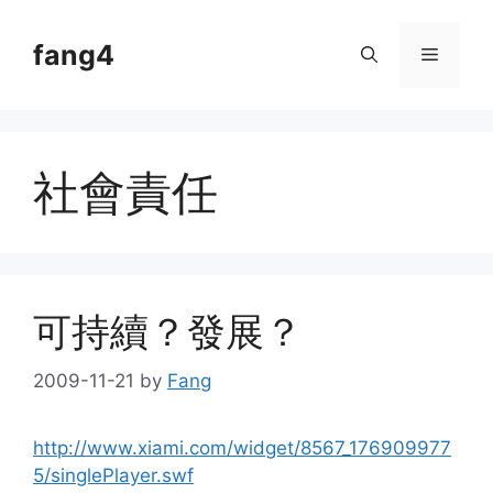
Skip
to
fang4
Menu
content
社會責任
可持續？發展？
2009-11-21
by
Fang
http://www.xiami.com/widget/8567_176909977
5/singlePlayer.swf