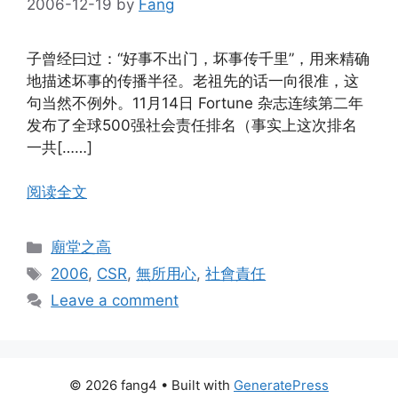
2006-12-19
by
Fang
子曾经曰过：“好事不出门，坏事传千里”，用来精确
地描述坏事的传播半径。老祖先的话一向很准，这
句当然不例外。11月14日 Fortune 杂志连续第二年
发布了全球500强社会责任排名（事实上这次排名
一共[……]
阅读全文
Categories
廟堂之高
Tags
2006
,
CSR
,
無所用心
,
社會責任
Leave a comment
© 2026 fang4
• Built with
GeneratePress