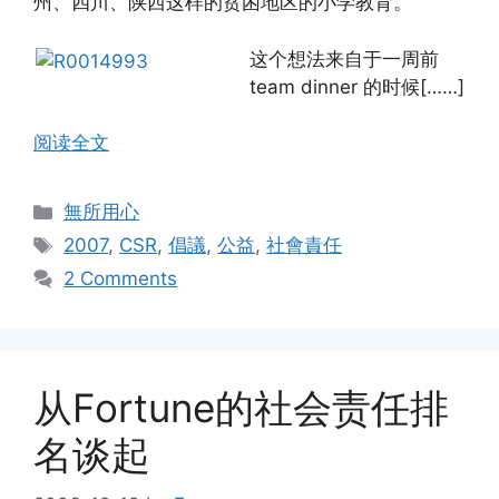
州、四川、陕西这样的贫困地区的小学教育。
这个想法来自于一周前
team dinner 的时候[……]
阅读全文
Categories
無所用心
Tags
2007
,
CSR
,
倡議
,
公益
,
社會責任
2 Comments
从Fortune的社会责任排
名谈起