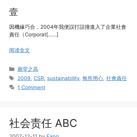
壹
因機緣巧合，2004年我便誤打誤撞進入了企業社會
責任（Corporat[……]
阅读全文
Categories
廟堂之高
Tags
2009
,
CSR
,
sustainability
,
無所用心
,
社會責任
1 Comment
社会责任 ABC
2007-12-11
by
Fang