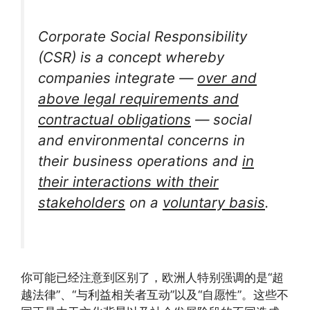
Corporate Social Responsibility
(CSR) is a concept whereby
companies integrate —
over and
above legal
requirements and
contractual obligations
— social
and environmental concerns in
their business operations and
in
their interactions with their
stakeholders
on a
voluntary basis
.
你可能已经注意到区别了，欧洲人特别强调的是“超
越法律”、“与利益相关者互动”以及“自愿性”。这些不