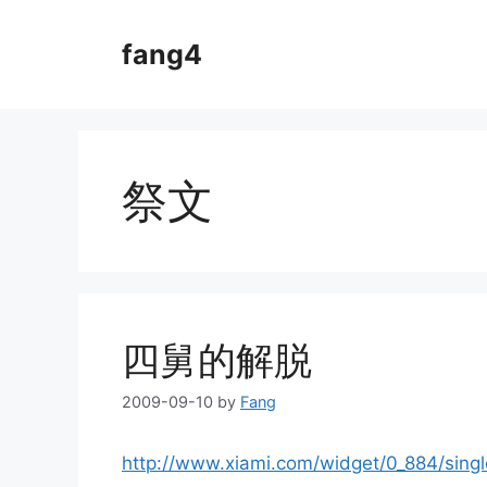
Skip
to
fang4
content
祭文
四舅的解脱
2009-09-10
by
Fang
http://www.xiami.com/widget/0_884/singl