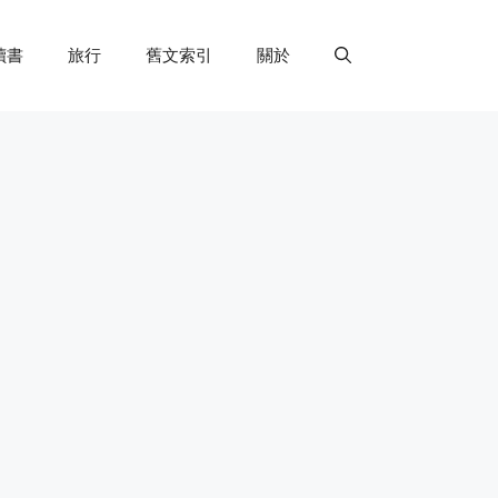
讀書
旅行
舊文索引
關於