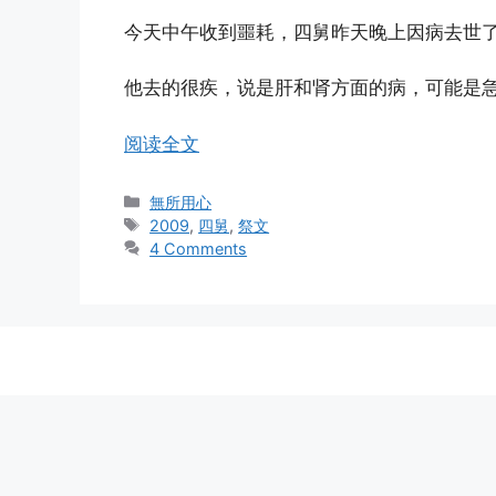
今天中午收到噩耗，四舅昨天晚上因病去世
他去的很疾，说是肝和肾方面的病，可能是急
阅读全文
Categories
無所用心
Tags
2009
,
四舅
,
祭文
4 Comments