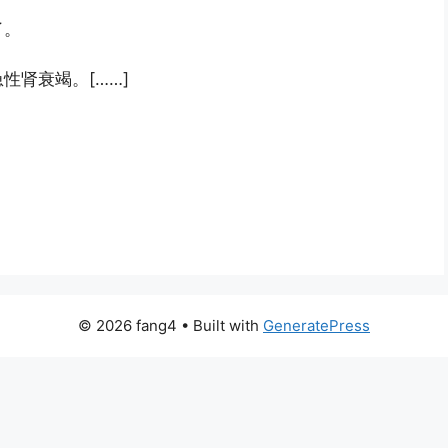
了。
性肾衰竭。[……]
© 2026 fang4
• Built with
GeneratePress