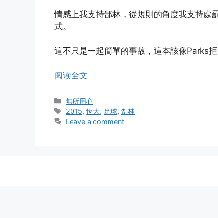
情感上我支持郜林，從規則的角度我支持處
式。
這不只是一起簡單的事故，這本該像Parks拒[
阅读全文
Categories
無所用心
Tags
2015
,
恆大
,
足球
,
郜林
Leave a comment