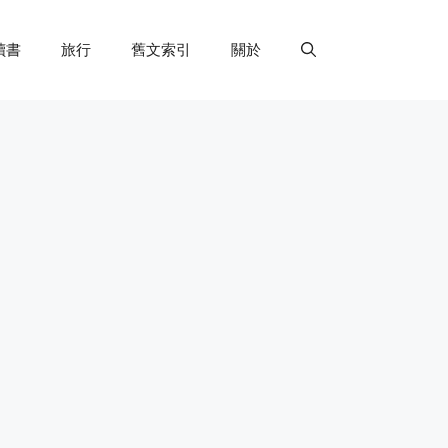
讀書
旅行
舊文索引
關於