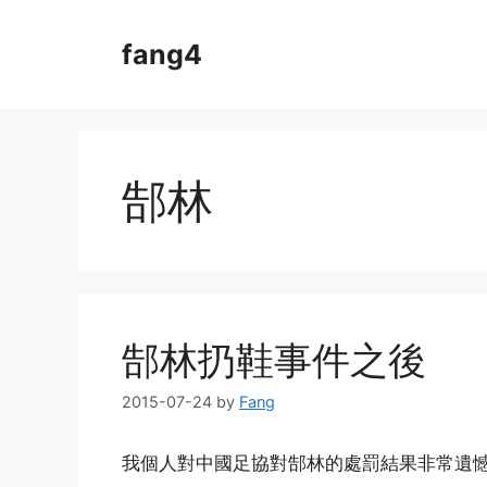
Skip
to
fang4
content
郜林
郜林扔鞋事件之後
2015-07-24
by
Fang
我個人對中國足協對郜林的處罰結果非常遺