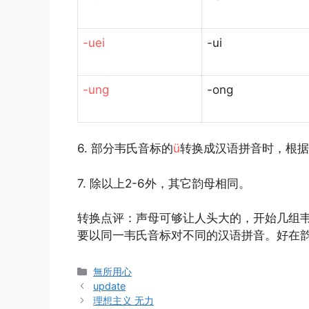
-uei
-ui
-ung
-ong
6. 部分韦氏音标的
ü
转换成汉语拼音时，根据
7. 除以上2-6外，其它韵母相同。
转换点评：声母可够让人头大的，开始几组
要以同一韦氏音标对不同的汉语拼音。好在韵
Categories
無所用心
update
理想主义 无力