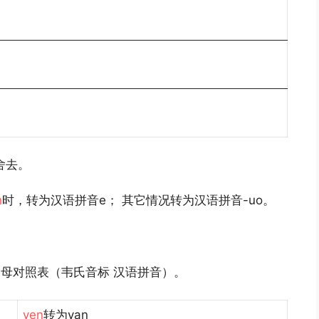
舍去。
h
时，转为汉语拼音e； 其它情况转为汉语拼音-uo。
韵母对照表（韦氏音标 汉语拼音）。
yen
转为yan