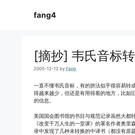
Skip
to
fang4
content
[摘抄] 韦氏音标
2005-12-12
by
Fang
一直不懂韦氏音标，有的拼法似乎很容易转
得越来越少，但还是有用得着的地方，比如
的信息。
美国国会图书馆的书目与规范记录虽然大都
《改变千万人生的一堂课》的署名作者奥里森·马登（
录中发现了几种未转换的中译书（都没有原