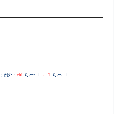
时；例外：
chih
对应
zhi
，
ch`ih
对应
chi