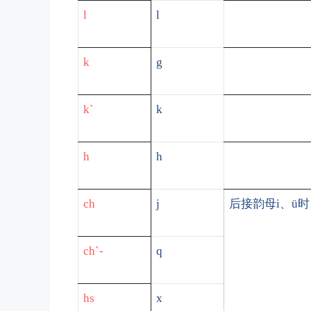
l
l
k
g
k`
k
h
h
ch
j
后接韵母
i
、ü
ch`-
q
hs
x