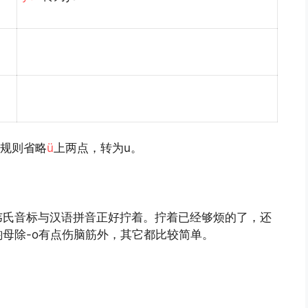
规则省略
ü
上两点，转为u。
韦氏音标与汉语拼音正好拧着。拧着已经够烦的了，还
母除-o有点伤脑筋外，其它都比较简单。