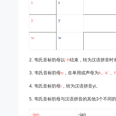
s
s
y
y
w
w
2. 韦氏音标韵母以
-h
结束，转为汉语拼音时
3. 韦氏音标韵母
o
，在单用或声母为
k
、
k`
、
4. 韦氏音标韵母
i
，转为汉语拼音yi。
5. 韦氏音标韵母与汉语拼音的其他3个不同
-ien
-ian