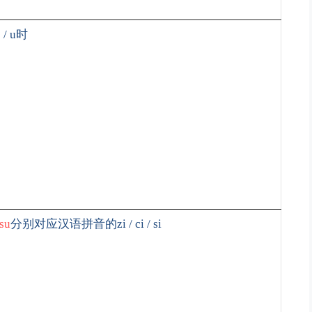
e / u
时
su
分别对应汉语拼音的
zi / ci / si