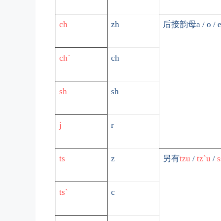
ch
zh
后接韵母
a / o / 
ch`
ch
sh
sh
j
r
ts
z
另有
tzu
/
tz`u
/
s
ts`
c