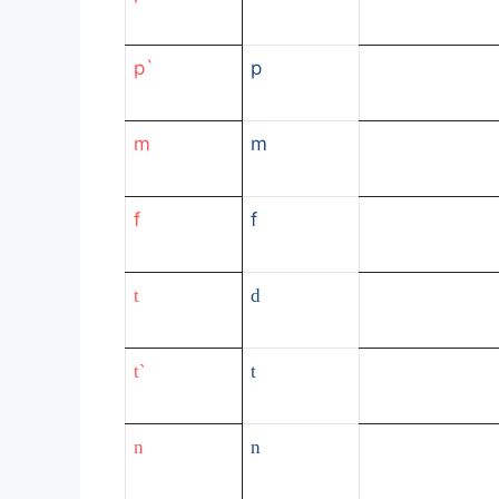
p`
p
m
m
f
f
t
d
t`
t
n
n