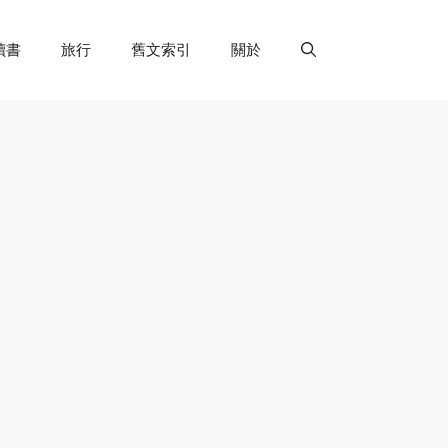
讀書
旅行
舊文索引
關於