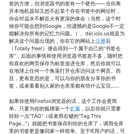
签的方便，但浏览器书的签有一个硬伤——当你离
开本地机器却又想不起某个存在书签中的网址时，
你会对远水不解近火有更深的体会（当然，这个时
候你可能会想到Google，但遗憾的是Google不一定
能解决你所有的记忆力问题。）。del.icio.us就是为
解决这个问题出现的，你在它的网站上
注册
后
（Totally free!）便会得到一个属于自己的“书签仓
库”，后面的事情和使用浏览器书签差不多，随时把
你喜欢的网页保存为标签放进仓库，然后你就可以
在地球上任何一个角落打开仓库访问这个网页。而
且，更有意思的是，可以与你的朋友分享你的书
签，或者看看别人家的仓库里都有些什么宝贝……
如果你使用Firefox浏览器的话，这个工作会更简
单。只要为你的狐狸装一个
扩展
，以后你就只需要
轻轻一点“TAG”（或者用右键的“Tag This
Page…”）就能把书签保存到你的仓库了；调用仓库
里的书签更是像回家一样简单。至于IE用户的话，可