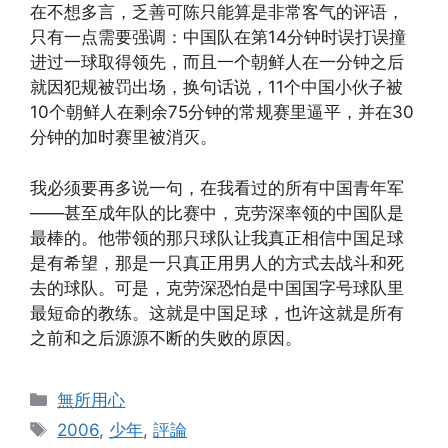
在不想多言，乏善可陈只能算是非常客气的评语，
只有一点需要强调：中国队在第14分钟时误打误撞
进过一球取得领先，而且一个朝鲜人在一分钟之后
就因犯规被罚出场，换句话说，11个中国小伙子被
10个朝鲜人在剩余75分钟的常规赛里逼平，并在30
分钟的加时赛里被消灭。
我必须要再多说一句，在我看过的所有中国青年军
——甚至成年队的比赛中，克劳深率领的中国队是
最棒的。他带领的那只球队让我真正相信中国足球
是有希望，那是一只真正用男人的方式去战斗和死
去的球队。可是，克劳深恐怕是中国国字号球队里
最短命的教练。这就是中国足球，也许这就是所有
之前和之后源源不断的失败的原因。
Categories
無所用心
Tags
2006
,
少年
,
評論