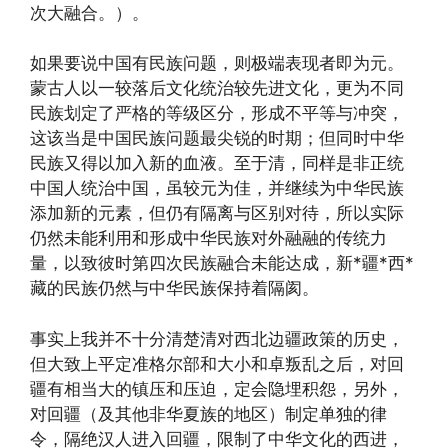
次大融合。）。
如果要说中国有民族问题，则极端表现者即为元。
蒙古人以一较落后文化统治较先进文化，更为不同
民族划定了严格的等级区分，形成不平等与冲突，
这该当是中国民族问题最尖锐的时期；但同时中华
民族又得以加入新的血液。至于清，同样是非正统
中国人统治中国，虽较元为佳，并继续为中华民族
添加新的元素，但仍有隔离与区别对待，所以实际
仍然未能利用和形成中华民族对外融融的传统力
量，以致彼时第四次民族融合未能达成，新*疆*西*
藏的民族仍然与中华民族保持着隔阂。
事实上我并不十分清楚清对西北边疆政策的历史，
但大致上平定准格尔部和大小和卓叛乱之后，对回
疆有相当大的镇压和压迫，定会隐埋积怨，另外，
对回疆（及其他非华夏族的地区）制定单独的律
令，隔绝汉人进入回疆，限制了中华文化的西进，