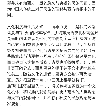
部并未有如西方一般的悠久与尖锐的民族问题，因
为中国人传统上对于民族的理解与西方有根本的不
同。
文化制度与生活方式——而非血统——是我们区别
诸夏与“四夷”的根本标准。所谓东夷西戎北狄南蛮只
是当时的诸夏认为他们的文物制度宗庙礼法方面与
自己有不同或者说差距，便以此统称而已；但从血
统及祖先而言，他们与诸夏大多有共同的出处（有
些民族或与诸夏并不同宗，但他们因仰慕诸夏文化
而自称自认为黄帝后裔，诸夏也乐得接受。），并
非真正的异族，而且蛮夷的帽子并不会永远地戴在
谁头上，随着文化的进程，蛮夷亦会被认可为诸
夏。另外很重要一点，中国历上很早就将“民
族”与“国家”融凝为一，并将民族与国家视为一个文
化机体，将民族的观念消融在更大范围的人类观念
与天下的观念当中，并不存在狭义的民族观念与国
家观念。