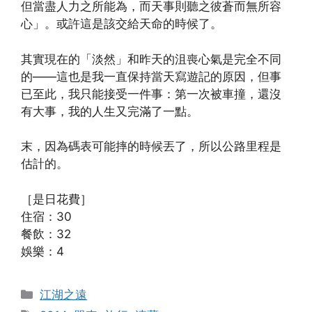
但當盡人力之所能為，而天事則聽之彼蒼而無所容
心」。或許這是該交給天命的時候了。
其實現在的「淡然」和昨天的沮喪心氣是完全不同
的——這也是我一直保持當天寫遊記的原因，但事
已至此，我只能接受一件事：第一次被車撞，還沒
有大事，我的人生又完滿了一點。
末，因為碼表可能摔的時候丟了，所以公路里程是
估計的。
［是日花費］
住宿：30
餐飲：32
娛樂：4
Categories
江湖之遠