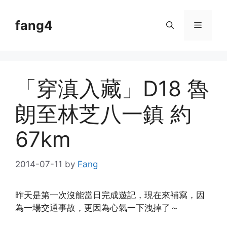
Skip
to
fang4
Menu
content
「穿滇入藏」D18 魯
朗至林芝八一鎮 約
67km
2014-07-11
by
Fang
昨天是第一次沒能當日完成遊記，現在來補寫，因
為一場交通事故，更因為心氣一下洩掉了～