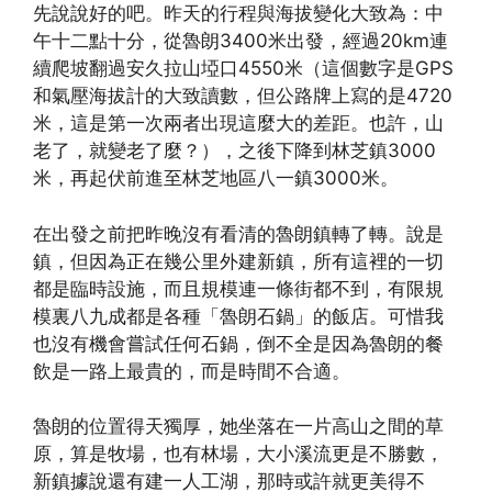
先說說好的吧。昨天的行程與海拔變化大致為：中
午十二點十分，從魯朗3400米出發，經過20km連
續爬坡翻過安久拉山埡口4550米（這個數字是GPS
和氣壓海拔計的大致讀數，但公路牌上寫的是4720
米，這是第一次兩者出現這麼大的差距。也許，山
老了，就變老了麼？），之後下降到林芝鎮3000
米，再起伏前進至林芝地區八一鎮3000米。
在出發之前把昨晚沒有看清的魯朗鎮轉了轉。說是
鎮，但因為正在幾公里外建新鎮，所有這裡的一切
都是臨時設施，而且規模連一條街都不到，有限規
模裏八九成都是各種「魯朗石鍋」的飯店。可惜我
也沒有機會嘗試任何石鍋，倒不全是因為魯朗的餐
飲是一路上最貴的，而是時間不合適。
魯朗的位置得天獨厚，她坐落在一片高山之間的草
原，算是牧場，也有林場，大小溪流更是不勝數，
新鎮據說還有建一人工湖，那時或許就更美得不