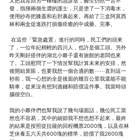
又把我背回另一棟樓的急診室，醫生仍然一言不
發，指揮兩個生澀的護士，只是塗了一下消毒水，
便用紗布把膝蓋和右肘裹起來。再給了三盒阿莫西
林和兩盒促進跌打損傷痊癒的中成藥。完事。
在這些「緊急處置」進行的同時，民工們的頭來
了，一位年紀稍輕的四川人，也許是個工頭。另外
昨天剛好搭伴的湖北小夥子還有旅館的老闆也來
了。工頭慰問了一下情況幫我計算未來的安排，然
後開始算賬，也要我想一個合適的數⋯⋯直到這一
秒前，我一心想的全是後面的幾百公里我還能不能
騎車，從來沒有想到過錢和賠償這件事。我當時頭
腦很空白。
我的小夥伴們也幫我說了幾句場面話，幾位民工當
然也不容易，其中的細節我不想也想不起來，最終
的結果是按照從拉薩的回程機票2000塊，以及在林
芝休養五六天共600塊的標準，賠償了我2600塊