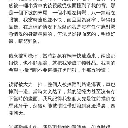
然被一輛小貨車的後視鏡從後面撞到了我的背。那
是一個下坡的末尾，一個小幅左轉彎，八一鎮就在
眼前。我當時速度並不快，而且因為路窄，騎得很
靠邊。在這樣的情況下放鬆的我是沒有任何應對緊
急情況的身體準備的，何況是從後面來的，明槍好
躲，暗箭難防。
後來據司機稱，當時對象有輛車快速過來，兩邊都
很快，也不願意讓，就把我變成了犧牲品。我真的
希望司機們能不要這樣好勇鬥狠，爭那五秒鐘！
後背被大力一推，整個人被摔翻到路邊溝裏，車也
摔到一邊。當時太突然了，我的記憶力甚至沒有存
下當時的畫面。我只記得我整個人先是往前撲倒在
馬路牙子，然後可能被慣性帶動滾到路邊溝裏，四
腳朝天。
當運動靜止後，我發現我神智還清楚，但身體很