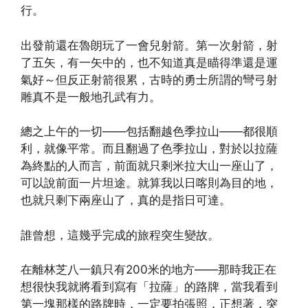
行。
出發前還在魯朗玩了一會兒射箭。第一次射箭，射
了五矢，有一矢中的，也不知道真是瞄得準還是運
氣好～但反正射箭很累，古時的勇士所謂的彎弓射
雕真不是一般地孔武有力。
總之上午的一切——包括翻越色季拉山——都很順
利，就像平常。而且翻過了色季拉山，對於以拉薩
為終點的人而言，前面就只剩米拉大山一座山了，
可以說前面一片坦途。就算我以日喀則為目的地，
也就只剩下兩座山了，真的是指日可達。
誰曾想，這幾乎完成的旅程突生變故。
在離林芝八一鎮只有200米的地方——那時我正在
想很快我就將看到寫有「拉薩」的路牌，當我看到
第一塊那樣的路牌時，一定要拍張照，正想著，突