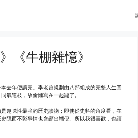
》《牛棚雜憶》
一本去年便讀完。季老曾規劃由八部組成的完整人生回
，同氣連枝，故偷懶寫在一起罷了。
怕是趣味性最強的歷史讀物；即使從史料的角度看，在
正史隱而不彰事情也會顯出端倪。所以我很喜歡，也讀