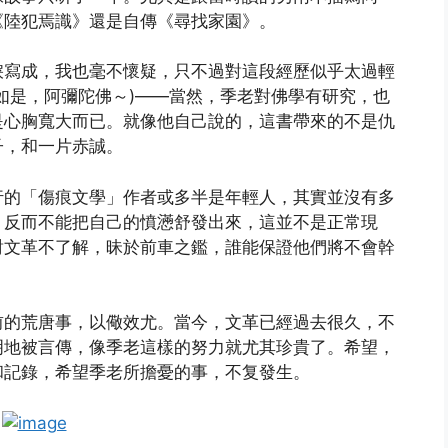
《陸犯焉識》還是自傳《尋找家園》。
淚寫成，我也毫不懷疑，只不過對這段經歷似乎太過輕
如是，阿彌陀佛～)——當然，季老對佛學有研究，也
是心胸寬大而已。就像他自己說的，這書帶來的不是仇
子，和一片赤誠。
行的「傷痕文學」作者或多半是年輕人，其實並沒有多
，反而不能把自己的憤懣舒發出來，這並不是正常現
對文革不了解，昧於前車之鑑，誰能保證他們將不會幹
前的荒唐事，以儆效尤。當今，文革已經過去很久，不
明地被言傳，像季老這樣的努力就尤其珍貴了。希望，
和記錄，希望季老所擔憂的事，不复發生。