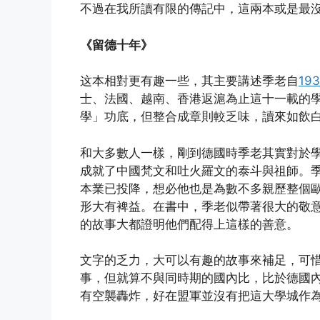
不過在我所讀有限的傳記中，這兩本或是最
《留德十年》
这本相對更有趣一些，其主要講述季老自
193
士、法國、越南、香港返滬為止這十一載的
學」功底，但整合成章則較乏味，讀來如飲
和大多數人一樣，剛到德國時季老其實對於
成就了中國梵文和吐火羅文的泰斗與祖師。
本業已投降，想必他也是為數不多親歷整個
形大有裨益。在書中，季老似帶著很大的敬
的故事大都證明他們配得上這樣的善意。
文字的乏力，大可以有趣的故事來補足，可
事，但就算不與同時期的國內比，比於德國
有空襲轟炸，好在盟軍並沒有把這大學城作