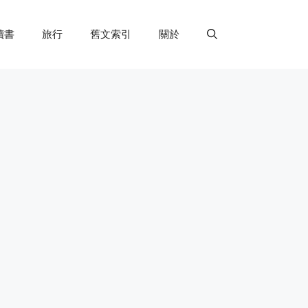
讀書
旅行
舊文索引
關於