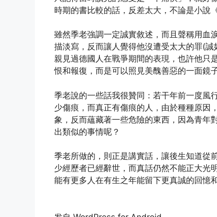
時期的書比較的話，反差太大，不論是小說
雖然季老強調一定誠實敘述，而且聲稱用血
描淡寫，反而讓人覺得他沒遭受太大的罪(誠
親見過德國人在戰爭期間的表現，也許他只
恨和報復，而是可以照見美醜善惡的一面鏡
季老說的一些話我很贊同：若干年前一度風
少傷痕，而真正有傷痕的人，由於種種原因
象，反而蘊藏著一些危險的東西，因為青年
出類似的事情呢？
季老所做的，則正是講實話，讓後生知道從
少經歷者已經辭世，而真話仍然不能正大光
能有更多人在有生之年能留下更真誠的回憶
发自 WordPress for Android