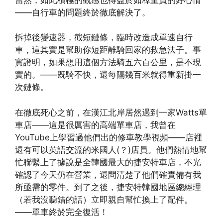
——自行車的問題終於徹底解決了。
拆掉後變速器，截短鏈條，臨時改造成單速自行
車，這其實是幫助你短距離騎回家的救急法子。事
實證明，如果想用這個方法騎五六百公里，是不現
實的。——既騎不快，還每隔幾百米就得重新掛一
次鏈條。
在徹底死心之前，在漢江北岸居然遇到一家Watts單
車店——這是很厲害的高端單車店，我曾在
YouTube上學習過他們出的修車教學視頻——店裡
還有可以英語交流的米國人(？)店員。他們熱情地幫
忙聯繫上了據說是全韓國最大的捷安特車店，不光
確認了今天仍在營業，還問清楚了他們確實備有我
所亟需的零件。到了之後，捷安特韓國地區總經理
（若我沒聽錯的話）立即親自幫忙換上了配件。
——單車終於完全復活！