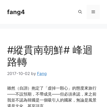
Skip
to
fang4
Menu
content
#縱貫南朝鮮# 峰迴
路轉
2017-10-02
by
Fang
雖然（自詡）抱定了「虛掉一顆心」的態度來旅行
——不設預期，不帶成見——但必須承認，來之前
我並不認為韓國是一個吸引人的國家，無論是風景
還是文化，甚至語言。