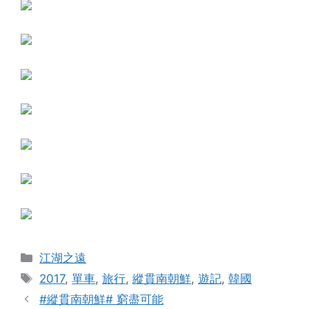
Categories
江湖之遠
Tags
2017
,
單車
,
旅行
,
縱貫南朝鮮
,
遊記
,
韓國
#縱貫南朝鮮# 窮盡可能