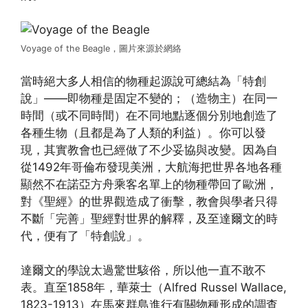
Voyage of the Beagle，圖片來源於網絡
當時絕大多人相信的物種起源說可總結為「特創
說」——即物種是固定不變的；（造物主）在同一
時間（或不同時間）在不同地點逐個分別地創造了
各種生物（且都是為了人類的利益）。你可以發
現，其實教會也已經做了不少妥協與改變。因為自
從1492年哥倫布發現美洲，大航海把世界各地各種
顯然不在諾亞方舟乘客名單上的物種帶回了歐洲，
對《聖經》的世界觀造成了衝擊，教會與學者只得
不斷「完善」聖經對世界的解釋，及至達爾文的時
代，便有了「特創說」。
達爾文的學說太過驚世駭俗，所以他一直不敢不
表。直至1858年，華萊士（Alfred Russel Wallace,
1823-1913）在馬來群島進行有關物種形成的調查