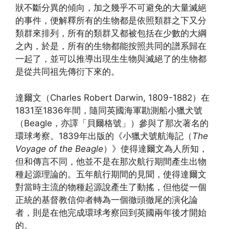
狀不斷分異的傾向，加之幾乎不可避免的大量滅絕
的事件，便解釋所有的生物都是依照類群之下又分
類群來排列，所有的類群又都被包括在少數的大綱
之內，於是，所有的生物都能按照共同的譜系歸在
一起了，並可以推導出現生生物與滅絕了的生物都
是從共同祖先傳衍下來的。
達爾文（Charles Robert Darwin, 1809-1882）在
1831至1836年間，隨同英國海軍勘測船小獵犬號
（Beagle，亦譯「貝爾格號」）參與了那次著名的
環球考察。1839年出版的《小獵犬號航海記（
The
Voyage of the Beagle
）》使得達爾文為人所知，
但和傳言不同，他並不是在那次航行期間產生出物
種起源理論的。五年航行期間的見聞，使得達爾文
對當時主流的物種起源說產生了動搖，但他從一個
正統的基督教信仰者轉為一個徹頭徹尾的演化論
者，則是在他完成環球考察回到英國兩年後才開始
的。