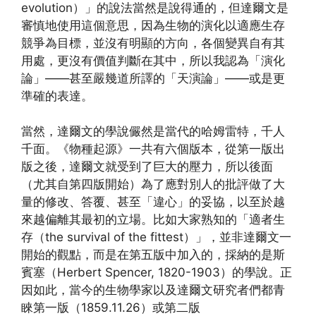
evolution）」的說法當然是說得通的，但達爾文是
審慎地使用這個意思，因為生物的演化以適應生存
競爭為目標，並沒有明顯的方向，各個變異自有其
用處，更沒有價值判斷在其中，所以我認為「演化
論」——甚至嚴幾道所譯的「天演論」——或是更
準確的表達。
當然，達爾文的學說儼然是當代的哈姆雷特，千人
千面。《物種起源》一共有六個版本，從第一版出
版之後，達爾文就受到了巨大的壓力，所以後面
（尤其自第四版開始）為了應對別人的批評做了大
量的修改、答覆、甚至「違心」的妥協，以至於越
來越偏離其最初的立場。比如大家熟知的「適者生
存（the survival of the fittest）」，並非達爾文一
開始的觀點，而是在第五版中加入的，採納的是斯
賓塞（Herbert Spencer, 1820-1903）的學說。正
因如此，當今的生物學家以及達爾文研究者們都青
睞第一版（1859.11.26）或第二版