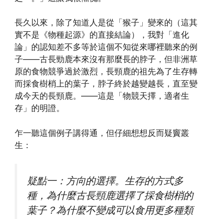
長久以來，除了知道人是從「猴子」變來的（這其
實不是《物種起源》的直接結論），我對「進化
論」的認知差不多等於這個不知從來哪裡聽來的例
子——古長勁鹿本來沒有那麼長的脖子，但非洲草
原的食物競爭過於激烈，長頸鹿的祖先為了生存轉
而採食樹梢上的葉子，脖子終於越變越長，直至變
成今天的長頸鹿。——這是「物競天擇，適者生
存」的明證。
乍一聽這個例子講得通，但仔細想想反而疑竇叢
生：
疑點一：方向的選擇。生存的方式多
種，為什麼古長頸鹿選擇了採食樹梢的
葉子？為什麼不變成可以食用更多種類