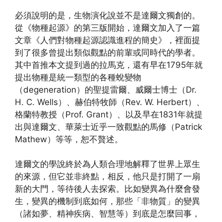
必須說明的是，生物演化說並不是達爾文獨創的。
從《物種起源》的第三版開始，達爾文加入了一篇
文章《人們對物種起源認識進程的簡史》，裡面提
到了很多曾提出類似觀點的前輩或同時代的學者。
其中首推本文提到過的拉馬克，還有早在1795年就
提出物種是統一類型的各種蛻變物
（degeneration）的聖提雷爾、威爾士博士（Dr.
H. C. Wells）、赫伯特牧師（Rev. W. Herbert）、
格蘭特教授（Prof. Grant）、以及早在1831年就提
出與達爾文、華萊士近乎一致觀點的馬修（Patrick
Mathew）等等，恕不贅述。
達爾文的學說終於為人類合理地解釋了世界上眾生
的來源，但它並非終點，相反，他只是打開了一扇
新的大門，等待後人去探索。比如變異為什麼會發
生，變異的機制到底如何，那些「非物質」的變異
（諸如夢、精神疾病、智慧等）到底是怎麼回事，