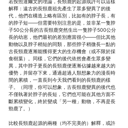
若按照達爾文的理論，長頸鹿的起源或許可以這樣
解釋：遠古的長頸鹿祖先產生了眾多變異了的後
代，他們在構造上略有區別，比如有的脖子長，有
的脖子短——但需要特別注意的是，並非某一隻脖
子50公分長的古長頸鹿突然生出一隻脖子500公分
長的幼崽，他們最初的差別應當很小——但比其他
動物以及脖子稍短的同類，那些脖子稍微長一點的
古長頸鹿逐漸能獲得更大的生存機會（或不限於採
食樹葉）。同樣，它們的後代依然會產生眾多變
異，其中脖子更長的長頸鹿便逐漸佔據越來越大的
優勢，并留存下來，通過超過人類想象力的漫長時
間的累積，一直長到今天我們看到的長頸鹿的樣
子。（同理，你可以想象，古長頸鹿變異的後代也
不僅執著於脖子的長短，它們也可能在其他方面不
斷累積變化，終於變成「另一種」動物，不再是長
勁鹿了。）
比較長頸鹿起源的兩種（均不完美的）解釋，或許