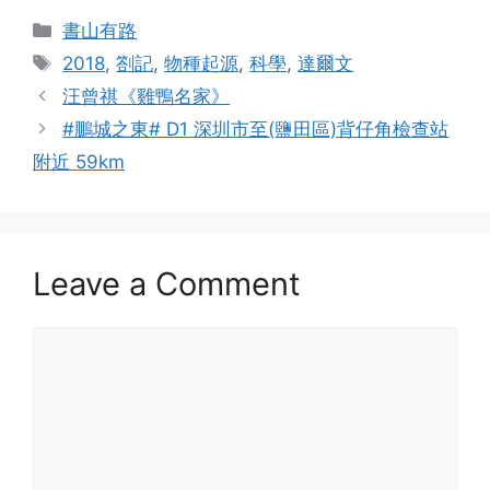
Categories
書山有路
Tags
2018
,
劄記
,
物種起源
,
科學
,
達爾文
汪曾祺《雞鴨名家》
#鵬城之東# D1 深圳市至(鹽田區)背仔角檢查站
附近 59km
Leave a Comment
Comment