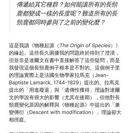
傳遞給其它種群？如何能讓所有的長頸
鹿都變成一樣的長度呢？難道所有的長
頸鹿都同時參與了之前的變化麼？
這是我讀《物種起源（
The Origin of Species
）》
的緣起。這些長久困擾我的問題終於得到了澄清，
但並非是達爾文在書中直接解答了這些疑問，而是
我發現這個長頸鹿例子根本是不對的。這個例子里
的理論實際上是法國生物學家拉馬克（Jean-
Baptiste Lamarck, 1744-1829）提出的。拉馬克
提出的「用進廢退」與「遺傳性獲得」理論對達爾
文的學說有很大的影響（尤其在後期），但他對長
頸鹿變化原因的解釋與《物種起源》中提出的「兼
變傳衍（Descent with modification）」理論卻大
相徑庭。