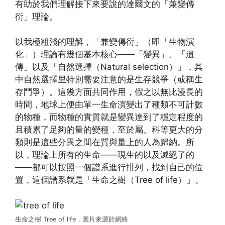
有助於我們理解接下來要說的達爾文的「兼變傳
衍」理論。
以我極粗淺的理解，「兼變傳衍」（即「生物演
化」）理論有幾個基本核心——「變異」、「遺
傳」以及「自然選擇（Natural selection）」，其
中自然選擇里特別需要注意的是生存競爭（或稱生
存鬥爭）。這幾方面共同作用，假之以無比漫長的
時間，地球上便由單一生命演變出了種類不可計數
的物種，而物種的實質就是變異達到了穩定程度的
且積累了足夠的量的變種，至於屬、科等更大的分
類則是這些分異之間在質與量上的人為歸納。所
以，理論上所有的生命——現生的以及滅絕了的
——都可以按照一個譜系進行排列，找到自己的位
置，這個譜系就是「生命之樹（Tree of life）」。
生命之樹 Tree of life，圖片來源於網絡