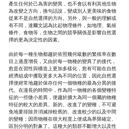
產生任何於己為害的變異，也不會以有利其他生物
為改變之方向，換句話說，變成別人更美味的食物
從來不是自然選擇的方向。另外，與一般的理解或
有不同，達爾文認為比起物理條件，如地理、氣候
條件、食物等，生物之間的競爭關係是影響自然選
擇的更為決定性的因素。
由於每一種生物都趨於依照幾何級數的繁殖率在數
目上過度增長，又由於每一物種的變異了的後代，
愈是在習性與構造上更加多樣化，愈有可能在自然
經濟組成中攫取更多大為不同的位置，因此自然選
擇便經常地趨於保存任何一個物種的最為分異的後
代。在漫長的時間中，作為同一物種的各個變種特
征的一些微小差異，便趨於擴大為同一個屬的物種
特征的較大的差異。新的、改進了的變種，不可避
免地要排除并消滅掉較舊的、改進較少的以及中間
的變種；因而物種在很大程度上便成為界限確定、
區別分明的對象了。這種大的類群不斷增大以及性