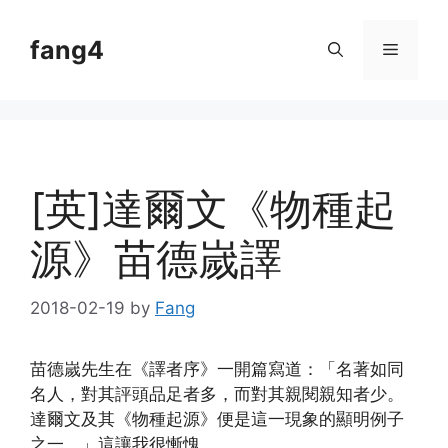
Skip
to
fang4
Menu
content
[英]達爾文《物種起
源》苗德嵗譯
2018-02-19
by
Fang
苗德嵗先生在《譯者序》一開篇寫道：「名著如同
名人，對其評頭品足者多，而對其親閱親知者少。
達爾文及其《物種起源》便是這一現象的顯明例子
之一。」這讓我很慚愧。