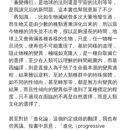
「兼變傳衍」是地球的法則還是宇宙的法則等等，
是我讀完后的新問題。這本書也幫我更新了不少
「舊知識」，比如生物滅絕曾多次大量地發生過，
而生物又是由少數的種類逐漸演化出來的，所以當
今物種的消失並不出奇，假以足夠漫長的時間，地
球上又會佈滿各種各樣的生物，只是，任一物種一
旦消失，便再也不可能重現了。基於同樣的道理，
阻止物種的變異，極端如克隆人，是一種自取滅亡
的選擇，至少在人類可以理解的時間範圍內，而基
因編譯，則是直接人為干預了生命最本源的變異過
程，結果難以逆料。至於人類種群中的特殊個體，
如不同的性傾向，甚至畸形等，都是無方向變異的
結果，而且性傾向的變異似乎達到了某種穩定的程
度，只不過現在面臨的不再是自然選擇，而是人類
文化的選擇了。
甚至對於「進化論」這個約定成俗的翻譯，我也有
些異議。按書中原意，「進化（progressive