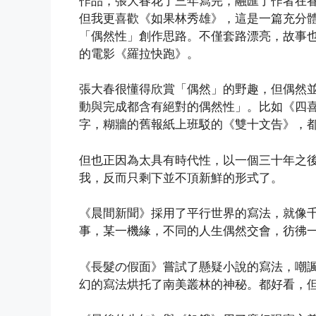
作品，張大春花了三年寫完，融匯了作者在
但我更喜歡《如果林秀雄》，這是一篇充分
「偶然性」創作思路。不僅套路漂亮，故事也
的電影《羅拉快跑》。
張大春很懂得欣賞「偶然」的野趣，但偶然
動與完成都含有絕對的偶然性」。比如《四
字，糊牆的舊報紙上班駁的《雙十文告》，
但也正因為太具有時代性，以一個三十年之
我，反而只剩下並不頂新鮮的形式了。
《晨間新聞》採用了平行世界的寫法，就像
事，某一機緣，不同的人生偶然交會，彷彿
《長髮の假面》嘗試了懸疑小說的寫法，嘲
幻的寫法烘托了南美叢林的神秘。都好看，