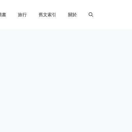
讀書
旅行
舊文索引
關於