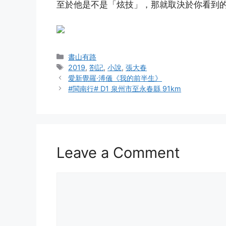
至於他是不是「炫技」，那就取決於你看到
Categories
書山有路
Tags
2019
,
劄記
,
小說
,
張大春
愛新覺羅·溥儀《我的前半生》
#閩南行# D1 泉州市至永春縣 91km
Leave a Comment
Comment