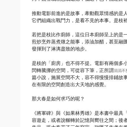
推動電影前進的是故事，牽動觀眾情感的是
它們組織出戰鬥力，是看不見的本事。是枝
若把是枝比作廚師，這位日本廚師呈上的是
煎炒烹炸蒸煮燉之能事，添油加醋，甚至融
發揮到了淋漓盡致的地步。
是枝的「廚房」也不得不提。電影有兩個多
閃轉騰挪的空間，可從容下筆，正所謂
涓涓不
篇小說，施展空間不大，容不得慢慢排鋪故
在有限的空間創造出大天地的感覺。
那大春是如何求巧的呢？
《將軍碑》與《如果林秀雄》是本書中最具
容遊走，或者說輾轉於記憶與嚮往之間；後