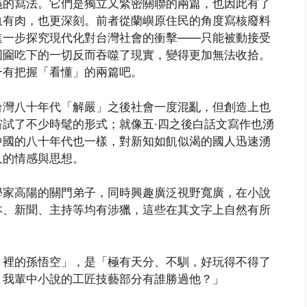
義的寫法。它們是獨立又緊密關聯的兩篇，也因此有了
血有肉，也更深刻。前者從蘭嶼原住民的角度寫核廢料
進一步探究現代化對台灣社會的衝擊——只能被動接受
囫圇吃下的一切反而吞噬了現實，變得更加無法收拾。
一有把握「看懂」的兩篇吧。
台灣八十年代「解嚴」之後社會一度混亂，但創造上也
試了不少時髦的形式；就像五·四之後白話文寫作也湧
中國的八十年代也一樣，對新知如飢似渴的國人迅速湧
久的情感與思想。
學家高陽的關門弟子，同時興趣廣泛視野寬廣，在小說
本、新聞、主持等均有涉獵，這些在其文字上自然有所
》裡的孫悟空」，是「極有天分、不馴，好玩得不得了
，我輩中小說的工匠技藝部分有誰勝過他？」