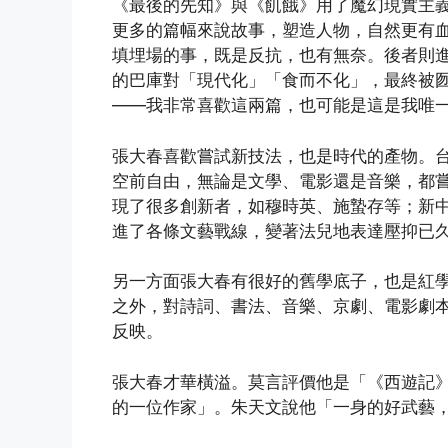
《最後的先知》與《飢餓》用了魔幻現實主
更多的篇幅來說故事，塑造人物，自然更有
填埋場的事，既是反抗，也有無奈。後者則
的巴庫對「現代化」「食而不化」，最終被
——我非常喜歡這兩篇，也可能是這是我唯
張大春喜歡嘗試新技法，也是時代的產物。
空前自由，無論是文學、電影還是音樂，都嘗
現了很多創新者，如穆時英、施蟄存等；新
進了各條文藝戰線，變著法兒地表達壓抑已
另一方面張大春有很好的舊學底子，也是紅
之外，對詩詞、書法、音樂、京劇、電影劇
反映。
張大春才華橫溢。莫言評價他是「《西遊記
的一位作家」。朱天文說他「一身的好武藝