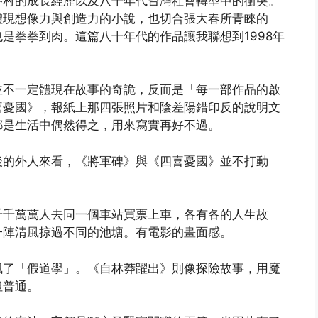
眷村的成長經歷以及八十年代台灣社會轉型中的衝突。
體現想像力與創造力的小說，也切合張大春所青睞的
是拳拳到肉。這篇八十年代的作品讓我聯想到1998年
並不一定體現在故事的奇詭，反而是「每一部作品的啟
喜憂國》，報紙上那四張照片和陰差陽錯印反的說明文
都是生活中偶然得之，用來寫實再好不過。
後的外人來看，《將軍碑》與《四喜憂國》並不打動
千千萬萬人去同一個車站買票上車，各有各的人生故
一陣清風掠過不同的池塘。有電影的畫面感。
諷了「假道學」。《自林莽躍出》則像探險故事，用魔
但普通。