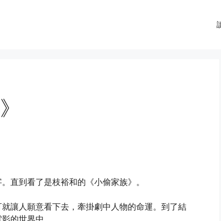
》
字。直到看了是枝裕和的《小偷家族》。
可就讓人願意看下去，牽掛劇中人物的命運。到了結
電影的世界中。