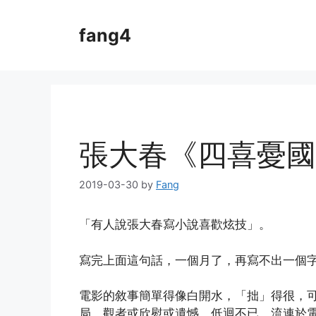
Skip
to
fang4
content
張大春《四喜憂國
2019-03-30
by
Fang
「有人說張大春寫小說喜歡炫技」。
寫完上面這句話，一個月了，再寫不出一個
電影的敘事簡單得像白開水，「拙」得很，
局，觀者或欣慰或遺憾，低迴不已，流連於