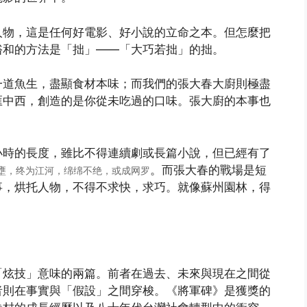
人物，這是任何好電影、好小說的立命之本。但怎麼把
裕和的方法是「拙」——「大巧若拙」的拙。
一道魚生，盡顯食材本味；而我們的張大春大廚則極盡
匯中西，創造的是你從未吃過的口味。張大廚的本事也
小時的長度，雖比不得連續劇或長篇小說，但已經有了
。而張大春的戰場是短
壅，终为江河，绵绵不绝，或成网罗
事，烘托人物，不得不求快，求巧。就像蘇州園林，得
「炫技」意味的兩篇。前者在過去、未來與現在之間從
者則在事實與「假設」之間穿梭。《將軍碑》是獲獎的