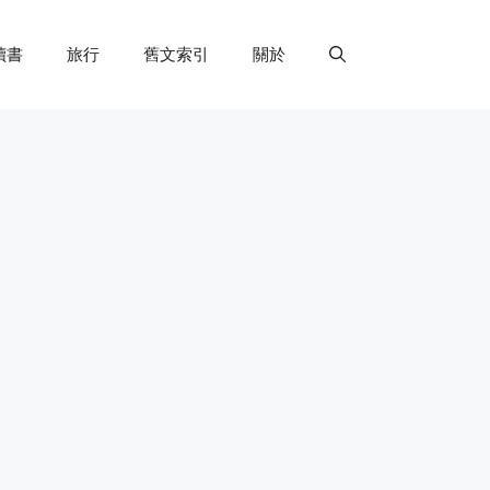
讀書
旅行
舊文索引
關於