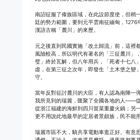
南詔征服了傣族區域，在此設節度使，但稍
廷的勢力範圍，要到元平雲南征緬甸，127
漢語古稱「麓川」的來歷。
元之後直到民國實施「改土歸流」前，這裡
風險較高，所以明代有著名的「三征麓川」
璧」終於瓦解，但八年用兵，「死者十七八
虛，在第三征之次年，即發生「土木堡之變
守。
當年反對征討麓川的大臣，有人認為南陲一
我所見到的瑞麗，匯聚了全國各地的人——
從浙江福建的海鮮到四川冒菜重慶火鍋；另
更不用說此地最早的定居者景頗族，民不能
瑞麗市區不大，騎共享電動車逛正好。有意
通燈，不論人、汽車還是摩托，過馬路都要