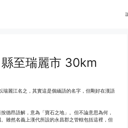
川縣至瑞麗市 30km
的，以瑞麗江名之，其實這是個緬語的名字，但剛好在漢語
若按德昂語解，意為「寶石之地」。但不論意思為何，
國。雖然名義上漢代所設的永昌郡之管轄包括這裡，但