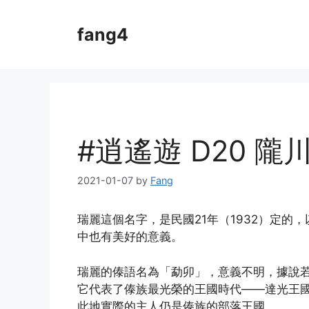
Skip
to
fang4
content
#逍遙遊 D20 隴
2021-01-07
by
Fang
瑞麗這個名字，是民國21年（1932）定
中也有美好的意義。
瑞麗的傣語名為「勐卯」，意義不明，據說
它代表了傣族最光榮的王國時代——達光王
此地實際的主人仍是傣族的部落王國。