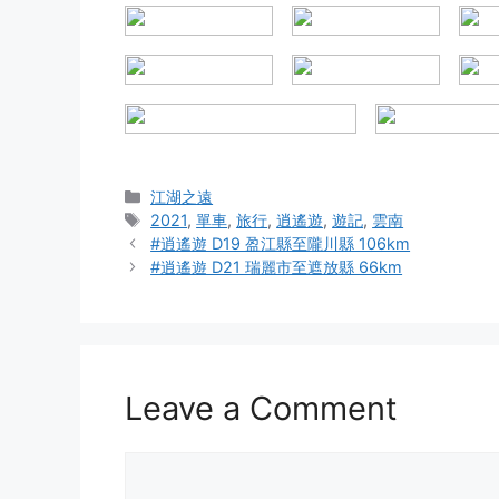
Categories
江湖之遠
Tags
2021
,
單車
,
旅行
,
逍遙遊
,
遊記
,
雲南
#逍遙遊 D19 盈江縣至隴川縣 106km
#逍遙遊 D21 瑞麗市至遮放縣 66km
Leave a Comment
Comment