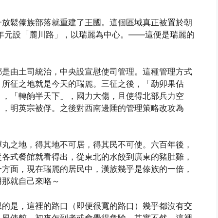
一放鬆傣族部落就重建了王國。這個區域真正被置於朝
6年元設「麓川路」，以瑞麗為中心。——這便是瑞麗的
都是由土司統治，中央設宣慰使司管理。這種管理方式
，所征之地就是今天的瑞麗。三征之後，「勐卯果佔
」，「轉餉半天下」，國力大傷，且使得北部兵力空
」，明英宗被俘。之後對西南邊陲的管理策略改攻為
彈丸之地，得其地不可居，得其民不可使。六百年後，
從各式餐館就看得出，從東北的水餃到廣東的豬肚雞，
一方面，現在瑞麗的居民中，漢族幾乎是傣族的一倍，
用那就自己來咯～
思的是，這裡的路口（即便很寬的路口）幾乎都沒有交
見風使舵。初來乍到者或會覺得危險，其實不然，這裡