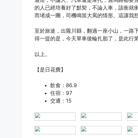
的人已經培養好了默契，不論人車，該衝就
而堵成一團，司機鳴笛大罵的情形。這讓我想起
至於旅途，出隴川縣，翻過一座小山，一路
得一提的是，今天單車後輪扎胎了，是此行
以上。
【是日花費】
飲食：86.9
住宿：97
交通：15