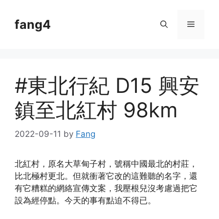
Skip
to
fang4
Menu
content
#東北行紀 D15 興安
鎮至北紅村 98km
2022-09-11
by
Fang
北紅村，原名大草甸子村，號稱中國最北的村莊，
比北極村更北。但就衝著它改的這難聽的名字，還
有它糟糕的網絡宣傳文案，我壓根兒沒考慮過把它
設為經停點。今天的事有點迫不得已。