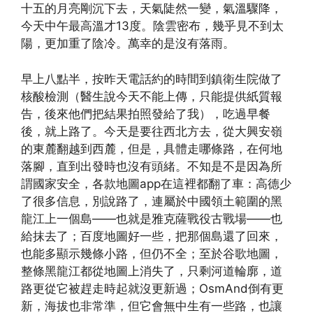
十五的月亮剛沉下去，天氣陡然一變，氣溫驟降，
今天中午最高溫才13度。陰雲密布，幾乎見不到太
陽，更加重了陰冷。萬幸的是沒有落雨。
早上八點半，按昨天電話約的時間到鎮衛生院做了
核酸檢測（醫生說今天不能上傳，只能提供紙質報
告，後來他們把結果拍照發給了我），吃過早餐
後，就上路了。今天是要往西北方去，從大興安嶺
的東麓翻越到西麓，但是，具體走哪條路，在何地
落腳，直到出發時也沒有頭緒。不知是不是因為所
謂國家安全，各款地圖app在這裡都翻了車：高德少
了很多信息，別說路了，連屬於中國領土範圍的黑
龍江上一個島——也就是雅克薩戰役古戰場——也
給抹去了；百度地圖好一些，把那個島還了回來，
也能多顯示幾條小路，但仍不全；至於谷歌地圖，
整條黑龍江都從地圖上消失了，只剩河道輪廓，道
路更從它被趕走時起就沒更新過；OsmAnd倒有更
新，海拔也非常準，但它會無中生有一些路，也讓