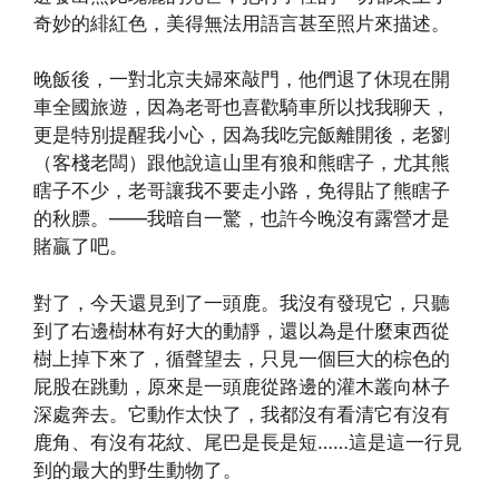
奇妙的緋紅色，美得無法用語言甚至照片來描述。
晚飯後，一對北京夫婦來敲門，他們退了休現在開
車全國旅遊，因為老哥也喜歡騎車所以找我聊天，
更是特別提醒我小心，因為我吃完飯離開後，老劉
（客棧老闆）跟他說這山里有狼和熊瞎子，尤其熊
瞎子不少，老哥讓我不要走小路，免得貼了熊瞎子
的秋膘。——我暗自一驚，也許今晚沒有露營才是
賭贏了吧。
對了，今天還見到了一頭鹿。我沒有發現它，只聽
到了右邊樹林有好大的動靜，還以為是什麼東西從
樹上掉下來了，循聲望去，只見一個巨大的棕色的
屁股在跳動，原來是一頭鹿從路邊的灌木叢向林子
深處奔去。它動作太快了，我都沒有看清它有沒有
鹿角、有沒有花紋、尾巴是長是短……這是這一行見
到的最大的野生動物了。