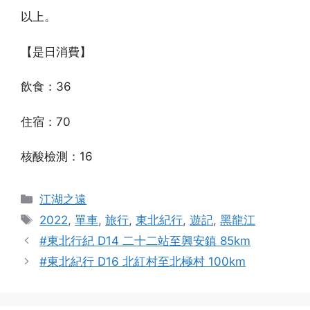
以上。
【是日消費】
飲食：36
住宿：70
核酸檢測：16
Categories
江湖之遠
Tags
2022
,
單車
,
旅行
,
東北紀行
,
遊記
,
黑龍江
#東北行紀 D14 二十二站至興安鎮 85km
#東北紀行 D16 北紅村至北極村 100km