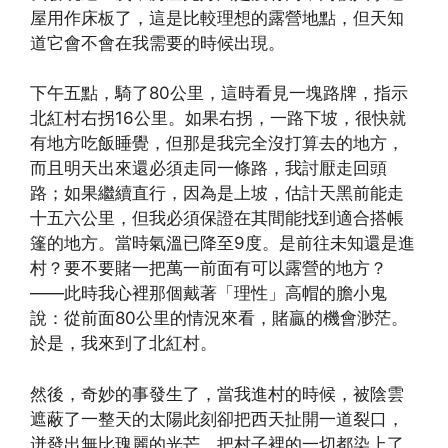
屋用作床板了，這是比較理想的露營地點，但天知
道它會不會在我需要的時候出現。
下午五點，騎了80公里，這時看見一塊路牌，指示
北紅村右拐16公里。如果右拐，一路下坡，很快就
有地方吃飯睡覺，但那是我完全沒打算去的地方，
而且明天出來還必須走同一條路，我討厭走回頭
路；如果繼續直行，因為是上坡，估計天黑前能走
十五六公里，但我必須保證在其間能找到適合搭帳
篷的地方。當時氣溫已降至9度。是前往未知還是進
村？要不要賭一把萬一前面有可以露營的地方？
——此時我心裡那個戴著「理性」高帽的膽小鬼
說：從前面80公里的情況來看，賭贏的機會渺茫。
於是，我來到了北紅村。
然後，奇妙的事發生了，當我進村的時候，被陰雲
遮蔽了一整天的太陽此刻卻把西天扯開一道裂口，
迸發出無比瑰麗的光芒，把村子裡的一切都染上了