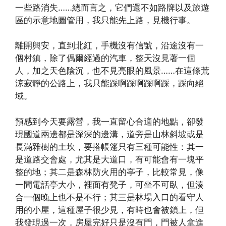
一些路消失……總而言之，它們還不如路牌以及旅遊
區的示意地圖管用，我只能先上路，見機行事。
離開興安，直到北紅，手機沒有信號，沿途沒有一
個村鎮，除了偶爾經過的汽車，整天沒見著一個
人，加之天色陰沉，也不見亮眼的風景……在這條荒
涼寂靜的公路上，我只能踩啊踩啊踩啊踩，踩向絕
域。
預感到今天要露營，我一直留心合適的地點，卻發
現國道兩邊都是深深的邊溝，道旁是山林斜坡或是
長滿雜樹的土坎，要搭帳篷只有三種可能性：其一
是道路交會處，尤其是大道口，有可能會有一塊平
整的地；其二是森林防火用的亭子，比較常見，像
一間電話亭大小，裡面有凳子，可坐不可臥，但湊
合一個晚上也不是不行；其三是林場入口的看守人
用的小屋，這種屋子很少見，有時也會被鎖上，但
我發現過一次，房屋完好只是沒有門，門被人拿進