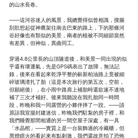
的山水長卷。
——這河谷迷人的風景，我總覺得似曾相識，搜腸
刮肚想起從神農架往南去巴東的路上，下的那條河
谷好像也有類似的美景，兩者的植被不同細節當然
有差異，但神似，異曲同工。
穿過4.8公里長的山頂隧道後，和美景一同出現的似
乎還有壞運氣，先是GPS碼表出了故障，無法記
錄，後來在看起來乾淨平整的嶄新柏油路上竟被細
碎玻璃渣扎了胎（這是本次旅行的第五次，空前，
但願絕後），在小雨中路肩上補胎時還欲速不達地
補了三次才補好。後來我聽說在我扎胎同一時間
段，昨晚和我一同露營的小夥伴摔了一跤。——請
原諒我宣揚封建迷信，昨晚我們駐紮的房子裡，和
我們睡覺那間相通的另一間空屋子深處，有一具
「水晶棺」——實質上是一台裝飾過的冷藏櫃，但
黑燈瞎火的看起來有點刺激，我們還故意拍了恐怖