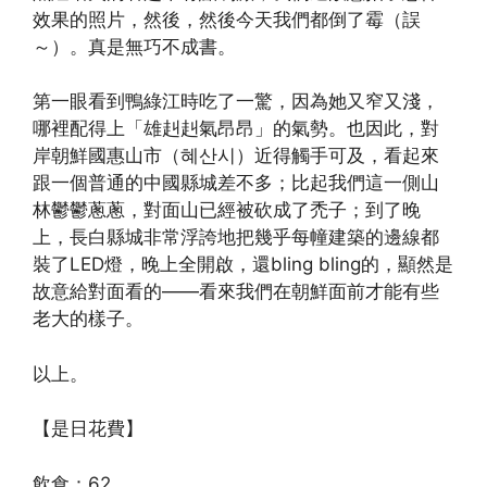
效果的照片，然後，然後今天我們都倒了霉（誤
～）。真是無巧不成書。
第一眼看到鴨綠江時吃了一驚，因為她又窄又淺，
哪裡配得上「雄赳赳氣昂昂」的氣勢。也因此，對
岸朝鮮國惠山市（혜산시）近得觸手可及，看起來
跟一個普通的中國縣城差不多；比起我們這一側山
林鬱鬱蔥蔥，對面山已經被砍成了禿子；到了晚
上，長白縣城非常浮誇地把幾乎每幢建築的邊線都
裝了LED燈，晚上全開啟，還bling bling的，顯然是
故意給對面看的——看來我們在朝鮮面前才能有些
老大的樣子。
以上。
【是日花費】
飲食：62