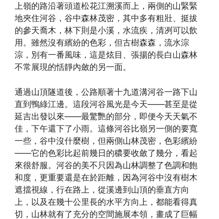
上嶺的路沿著頭道松花江溯溪而上，兩側的山緊緊
地夾住河谷，谷中森林茂密，其中多有粗壯、挺拔
的參天喬木，林下則是小溪，水流疾，清冽可以飲
用。雖然沒有繽紛的色彩，但古樹森森，流水淙
淙，別有一番風味，這是炫目、張揚的長白山森林
不常展現的恬靜內斂的另一面。
通過山頂隧道後，公路順著十九道溝河谷一路下山
直到鴨綠江邊。這段河谷風光是今天——甚至是從
延吉出發以來——最驚艷的部分，即便今天天氣不
佳，下午還下了小雨。這條河谷比嶺另一側的要寬
一些，谷中沒什麼樹，但兩側山林茂密，色彩繽紛
——它的色彩比起前幾日的穠要收斂了幾分，看起
來很舒服。河谷的美不只因為山林調整了色調和飽
和度，更重要還是在於距離，因為河谷中沒有樹木
遮擋視線，行在路上，從溪邊到山頂的垂直方向
上，以及在幾十公里長的水平方向上，都能看得真
切，山林就有了充分的空間施展本領，畫成了巨幅