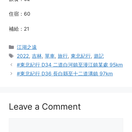
住宿：60
補給：21
Categories
江湖之遠
Tags
2022
,
吉林
,
單車
,
旅行
,
東北紀行
,
遊記
#東北紀行 D34 二道白河鎮至漫江鎮某處 95km
#東北紀行 D36 長白縣至十二道溝鎮 97km
Leave a Comment
Comment