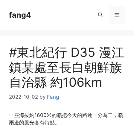
Skip
to
fang4
Menu
content
#東北紀行 D35 漫江
鎮某處至長白朝鮮族
自治縣 約106km
2022-10-02
by
Fang
一座海拔約1600米的嶺把今天的路途一分為二，嶺
兩邊的風光各有特點。