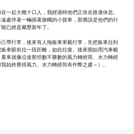
加在一起大概十口人，我經過時他們正坐在路邊休息。
米遠處停著一輛插著旗幟的小貨車，那應該是他們的行
可能已經是藏歷新年了。
自己帶行李，後來有人拖板車來載行李，先把板車拉到
把板車眼前拉一段距離，如此往復。後來開始用汽車載
。看來就像沿途那些數不勝數的風力轉經筒、水力轉經
但我始終覺得風力、水力轉經筒有作弊之虞～）。