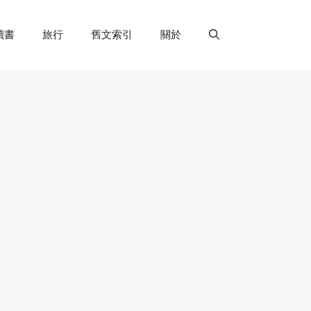
讀書
旅行
舊文索引
關於