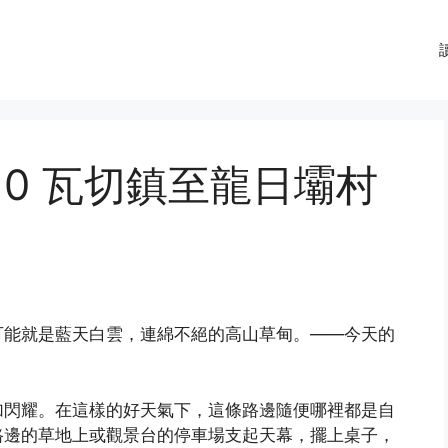
10 瓦切鎮至龍日壩村
可能就是藍天白雲，連綿不絕的高山草甸。——今天的
加閃耀。在這樣的好天氣下，這條路邊隨便哪裡都是自
路邊的草地上或觀景台的停車場支起天幕，擺上桌子，