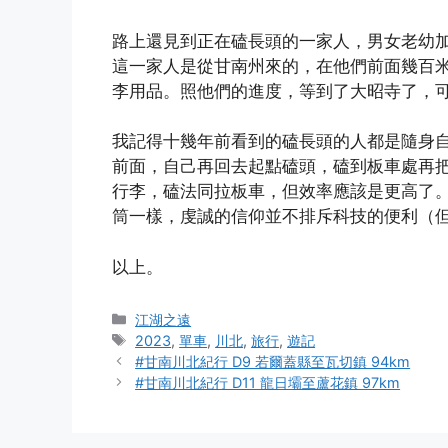
路上還見到正在磕長頭的一家人，男女老幼
這一家人是從甘南州來的，在他們前面幾百
李用品。照他們的進度，等到了大昭寺了，
我記得十幾年前看到的磕長頭的人都是隨身
前面，自己再回去起點磕頭，磕到板車處再
行李，磕法同拉板車，但效率應該是更高了
筒一樣，虔誠的信仰並不排斥科技的便利（
以上。
Categories
江湖之遠
Tags
2023
,
單車
,
川北
,
旅行
,
遊記
#甘南川北紀行 D9 若爾蓋縣至瓦切鎮 94km
#甘南川北紀行 D11 龍日壩至蘆花鎮 97km