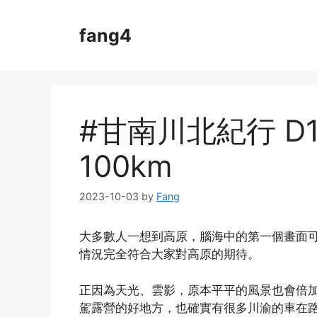
Skip
to
fang4
content
#甘南川北紀行 D
100km
2023-10-03
by
Fang
大多數人一想到高原，腦海中的第一個畫面
情況完全符合大家對高原的期待。
正因為天光、雲影，原本平平的風景也會倍
駕露營的好地方，也確實有很多川渝的車在