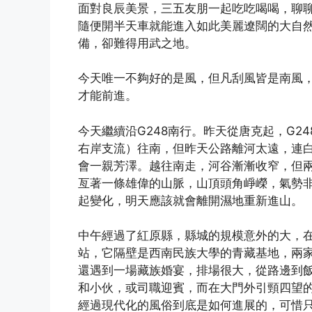
面對良辰美景，三五友朋一起吃吃喝喝，聊
隨便開半天車就能進入如此美麗遼闊的大自
備，卻難得用武之地。
今天唯一不夠好的是風，但凡刮風皆是南風
才能前進。
今天繼續沿G248南行。昨天從唐克起，G2
右岸支流）往南，但昨天公路離河太遠，連
會一親芳澤。越往南走，河谷漸漸收窄，但
亙著一條雄偉的山脈，山頂頭角崢嶸，氣勢
起變化，明天應該就會離開濕地重新進山。
中午經過了紅原縣，縣城的規模意外的大，
站，它隔壁是西南民族大學的青藏基地，兩
還遇到一場藏族婚宴，排場很大，從路邊到
和小伙，或司職迎賓，而在大門外引頸四望
經過現代化的風俗到底是如何進展的，可惜