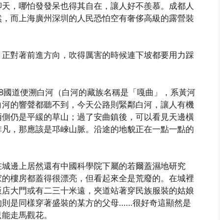
聊天，哪怕發發呆也得其自在，讓人好不羨慕。成都人
然，而上海廣州深圳的人民恐怕空有奢侈高級的露營裝
，正對著前進方向，吹得厲害的時候連下坡都要用力踩
48國道便溯白河（白河的藏族名稱是「嘎曲」，系黃河
白河的響聲都聽不到，今天公路則緊鄰白河，讓人有機
兩側仍是平緩的草山；過了安曲鎮後，可以看見天邊橫
非凡，那應該是邛崍山脈。沿途的地貌正在一點一點的
在城邊上居然還有中國科學院下屬的若爾蓋濕地研究
家的樓房都蓋得很漂亮，但看起來全是荒廢的。在城裡
飯店大門或有二三十米遠，夾道站著穿民族服裝的姑娘
的則是同樣穿著盛裝的某方的父母……很好奇這顯然是
只能走馬觀花。