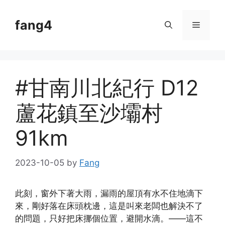
Skip
to
fang4
Menu
content
#甘南川北紀行 D12
蘆花鎮至沙壩村
91km
2023-10-05
by
Fang
此刻，窗外下著大雨，漏雨的屋頂有水不住地滴下
來，剛好落在床頭枕邊，這是叫來老闆也解決不了
的問題，只好把床挪個位置，避開水滴。——這不