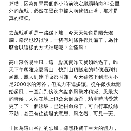
算糟，因為如果兩個多小時前決定繼續騎向30公里
外的茂縣，必然在黑夜中被大雨逮個正著，那才是
真的糟糕。
去茂縣明明是一路緩下坡，今天天氣也是陽光燦
爛，路況也沒得說，一切有利條件都具備了，為什
麼會以這樣的方式結尾呢？全怪風！
高山深谷易生風，這一點其實昨天就領略過了。昨
天下午爬雅克夏雪山，快到山頂隧道的時候遇到打
頭風，風大到連呼吸都困難。今天雖然下到海拔不
足2000米的河谷，但風力不遑多讓。從午飯後就開
始起風，一直刮到傍晚六點多風勢才稍減。風最大
的時候，人站在地上也會東倒西歪，騎車時感受就
更了：下一個緩坡，已經拼命踩了，可自行車紋絲
不動，甚至有往後退的意思。風之烈，可見一斑。
正因為這山谷裡的烈風，雖然耗費了巨大的體力，