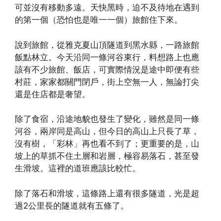
可並沒有移動多遠。天快黑時，迫不及待地在遇到
的第一個（恐怕也是唯一一個）旅館住下來。
說到旅館，從雅克夏山頂隧道到黑水縣，一路旅館
飯點林立。今天沿同一條河谷東行，料想路上也應
該有不少旅館、飯店，可實際情況是途中即便有些
村莊，家家都關門閉戶，街上空無一人，無論打尖
還是住店都是奢望。
除了食宿，沿途地貌也發生了變化，雖然是同一條
河谷，兩岸同是高山，但今日的高山上只長了草，
沒有樹，「彩林」再也看不到了；更重要的是，山
坡上的草抓不住土層和岩層，極容易落石，甚至發
生滑坡。這裡的道班應該比較忙。
除了落石和滑坡，這條路上還有很多隧道，光是超
過2公里長的隧道就有五條了。