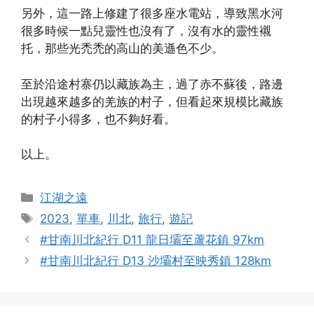
另外，這一路上修建了很多座水電站，導致黑水河
很多時候一點兒靈性也沒有了，沒有水的靈性襯
托，那些光禿禿的高山的美遜色不少。
至於沿途村寨仍以藏族為主，過了赤不蘇後，路邊
出現越來越多的羌族的村子，但看起來規模比藏族
的村子小得多，也不夠好看。
以上。
Categories
江湖之遠
Tags
2023
,
單車
,
川北
,
旅行
,
遊記
#甘南川北紀行 D11 龍日壩至蘆花鎮 97km
#甘南川北紀行 D13 沙壩村至映秀鎮 128km