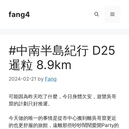
Skip
to
fang4
Menu
content
#中南半島紀行 D25
暹粒 8.9km
2024-02-21
by
Fang
可能因為昨天吃了什麼，今日身體欠安，遊覽吳哥
窟的計劃只好推遲。
今天做的唯一的事情是從市中心搬到離吳哥窟更近
的也更舒服的旅館，遠離那些吵吵鬧鬧愛開Party的