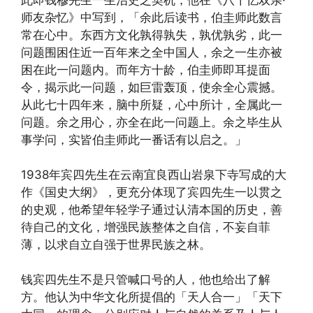
师友杂忆》中写到，「余此后读书，伯圭师此数言
常在心中。东西方文化孰得孰失，孰优孰劣，此一
问题围困住近一百年来之全中国人，余之一生亦被
困在此一问题内。而年方十龄，伯圭师即耳提面
令，揭示此一问题，如巨雷轰顶，使余全心震撼。
从此七十四年来，脑中所疑，心中所计，全属此一
问题。余之用心，亦全在此一问题上。余之毕生从
事学问，实皆伯圭师此一番话有以启之。」
1938年宾四先生在云南宜良西山岩泉下寺写成的大
作《国史大纲》，更充分体现了宾四先生一以贯之
的史观，他希望年轻学子通过认清本国的历史，善
待自己的文化，增强民族整体之自信，不妄自菲
薄，以求自立自强于世界民族之林。
钱宾四先生不是只管喊口号的人，他也给出了解
方。他认为中华文化所提倡的「天人合一」「天下