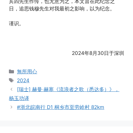
宾四先生作传，也无意为之，本文旨在此纪念之
日，追思钱穆先生对我最初之影响，以为纪念。
谨识。
2024年8月30日于深圳
Categories
無所用心
Tags
2024
[瑞士] 赫曼‧赫塞《流浪者之歌（悉达多）》，
杨玉功译
#浙北皖南行 D1 桐乡市至劳岭村 82km