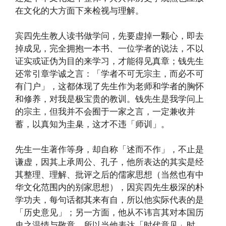
在文化的大方面下来检视与理解。
宾四先生教人读书做学问，先要虚掉一颗心，即去
掉成见，完全拥抱一本书、一位学者的说法，不以
证实或证伪为目的来学习，才能得见真章；钱先生
还常引章学诚之言：「学者不可无宗主，而必不可
有门户」，这都体现了先生作为老师和学者的胸怀
和修养，对我是极宝贵的教训。钱先生是我学问上
的宗主，但我并不会囿于一家之言，一定兼收并
蓄，以真知为圭臬，这才不违「师训」。
先生一生著作等身，却自称「述而不作」，不止是
谦虚，因其上承周公、孔子，他所表达的其实是经
其整理、理解、批评之后的儒家思想（当然也有中
华文化范围内的别家思想），因宾四先生极深的朴
学功夫，每句话都其来有自，所以他实际代表的是
「历史意见」；另一方面，他从不讳言其对本国历
史之温情与敬意，所以当他表达「时代意见」时，