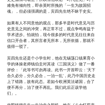
难免有倾向性，即余英时所挽的「一生为故国招
魂」，但必须强调的是，宾四先生绝不昧于史实。
如果有人不同意他的观点，那多半是时代意见与历
史意见之间的冲突，再正常不过，观点争鸣有益于
学术进步。怕就怕，现今很多的时代意见往往来自
信口开合者，其所言者无所本，无所依循，那就不
值得一驳了。
宾四先生还是个小学生时，他在无锡荡口镇果育小
学的体操老师钱伯圭对其读《三国演义》做了一番
评价：「此等书可勿再读。此书一开首即云：‘天下
合久必分，分久必合，一治一乱’，此乃中国历史走
上了错路，故有此态。若如今欧洲英法诸国，合了
便不再分，治了便不再乱。我们此后正该学他
们」。
此即钱穆先生一生治史之契机，他在《八十忆双亲·