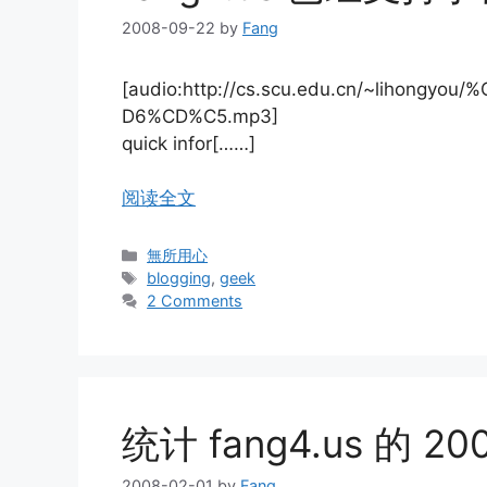
2008-09-22
by
Fang
[audio:http://cs.scu.edu.cn/~liho
D6%CD%C5.mp3]
quick infor[……]
阅读全文
Categories
無所用心
Tags
blogging
,
geek
2 Comments
统计 fang4.us 的 20
2008-02-01
by
Fang