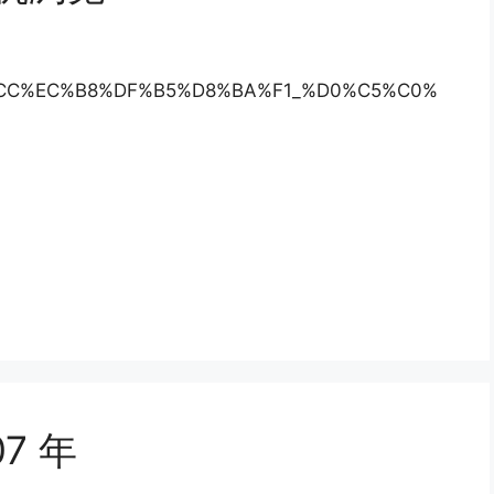
ngyou/%CC%EC%B8%DF%B5%D8%BA%F1_%D0%C5%C0%
07 年