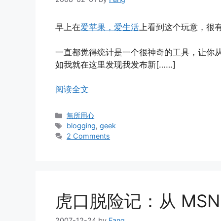
早上在
爱苹果，爱生活
上看到这个玩意，很
一直都觉得统计是一个很神奇的工具，让你从
如我就在这里发现我发布新[……]
阅读全文
Categories
無所用心
Tags
blogging
,
geek
2 Comments
虎口脱险记：从 MSN Sp
2007-12-24
by
Fang