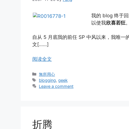
我的 blog 终
以使我
欣喜若狂
自从 5 月底我的前任 SP 中风以来，我唯
文[……]
阅读全文
Categories
無所用心
Tags
blogging
,
geek
Leave a comment
折腾