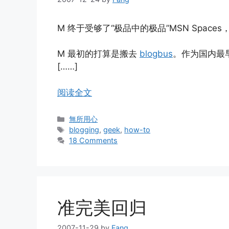
M 终于受够了“极品中的极品”MSN Spac
M 最初的打算是搬去
blogbus
。作为国内最早
[……]
阅读全文
Categories
無所用心
Tags
blogging
,
geek
,
how-to
18 Comments
准完美回归
2007-11-29
by
Fang