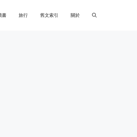
讀書
旅行
舊文索引
關於